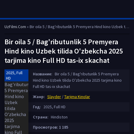
UzFilmi.Com
» Bir oila 5 / Bag'ributunlik 5 Premyera Hind kino Uzbek tilida O'zbekcha 2025 tarjima kino Full HD tas-ix skachat
Bir oila 5 / Bag'ributunlik 5 Premyera
Hind kino Uzbek tilida O'zbekcha 2025
tarjima kino Full HD tas-ix skachat
2025, Full
Название:
Bir oila 5 / Bag'ributunlik 5 Premyera
HD
Hind kino Uzbek tilida O'zbekcha 2025 tarjima kino
Full HD tas-ix skachat
Жанр:
Slayder
/
Tarjima Kinolar
Год:
2025, Full HD
Страна:
Hindiston
Просмотров: 1 185