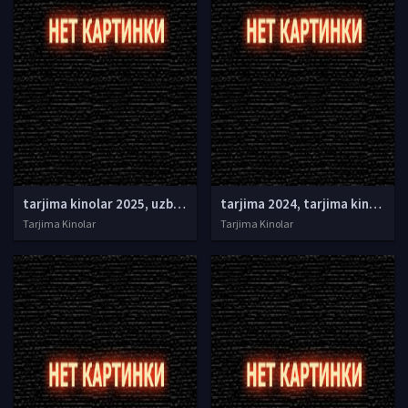
tarjima kinolar 2025, uzbek tarjima kinolar 2025, tarjima kinolar uzbek tilida 2025, tarjima kinolar o zbek 2025, tarjima kinolar o zbek tilida 2025, yangi tarjima kinolar 2025, uzmovi tarjima kinolar 2025, uzmovi com tarjima kinolar 2025, uzbekcha t
tarjima 2024, tarjima kinolar 2024, uzbek tarjima 2024, tarjima kinolar tilida tilida 2024, uzbek tilida tarjima 2024, kino tarjima 2024, uzbek tarjima kinolar 2024, tarjima kinolar 2024 uzbek tilida, tarjima kinolar 2024 o zbek, tarjima kinolar 2024
Tarjima Kinolar
Tarjima Kinolar