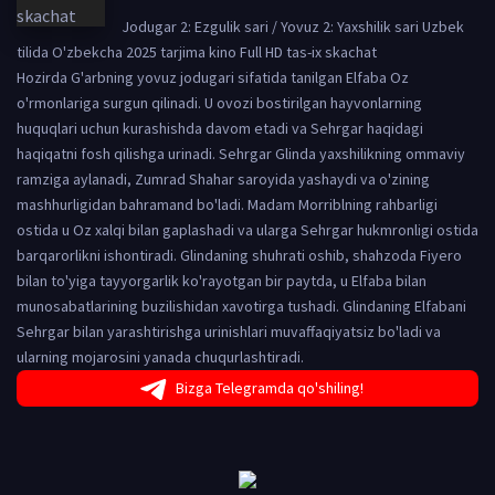
Jodugar 2: Ezgulik sari / Yovuz 2: Yaxshilik sari Uzbek
tilida O'zbekcha 2025 tarjima kino Full HD tas-ix skachat
Hozirda G'arbning yovuz jodugari sifatida tanilgan Elfaba Oz
o'rmonlariga surgun qilinadi. U ovozi bostirilgan hayvonlarning
huquqlari uchun kurashishda davom etadi va Sehrgar haqidagi
haqiqatni fosh qilishga urinadi. Sehrgar Glinda yaxshilikning ommaviy
ramziga aylanadi, Zumrad Shahar saroyida yashaydi va o'zining
mashhurligidan bahramand bo'ladi. Madam Morriblning rahbarligi
ostida u Oz xalqi bilan gaplashadi va ularga Sehrgar hukmronligi ostida
barqarorlikni ishontiradi. Glindaning shuhrati oshib, shahzoda Fiyero
bilan to'yiga tayyorgarlik ko'rayotgan bir paytda, u Elfaba bilan
munosabatlarining buzilishidan xavotirga tushadi. Glindaning Elfabani
Sehrgar bilan yarashtirishga urinishlari muvaffaqiyatsiz bo'ladi va
ularning mojarosini yanada chuqurlashtiradi.
Bizga Telegramda qo'shiling!