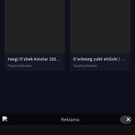
Yangi O'zbek kinolar 2010-2011-2012-2013-2014-2015-2016-2017-2018-2019-2020-2021-2022-2023-2024-2025 O'zbek tilida Uzbek tarjima Full HD
G'arbning zabt etilishi / G'arbning ishg'ol etilishi Uzbek tilida O'zbekcha tarjima kino 1962 Full HD tas-ix skachat
Tarjima Kinolar
Tarjima Kinolar
✕