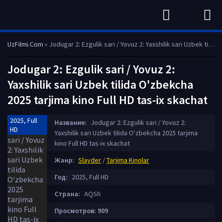
UzFilmi.Com
» Jodugar 2: Ezgulik sari / Yovuz 2: Yaxshilik sari Uzbek tilida O'zbekcha 2025 tarjima kino Full HD tas-ix skachat
Jodugar 2: Ezgulik sari / Yovuz 2:
Yaxshilik sari Uzbek tilida O'zbekcha
2025 tarjima kino Full HD tas-ix skachat
2025, Full
Название:
Jodugar 2: Ezgulik sari / Yovuz 2:
HD
Yaxshilik sari Uzbek tilida O'zbekcha 2025 tarjima
kino Full HD tas-ix skachat
Жанр:
Slayder
/
Tarjima Kinolar
Год:
2025, Full HD
Страна:
AQSh
Просмотров: 909