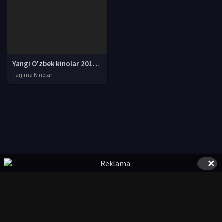
Yangi O'zbek kinolar 2010-2011-2012-2013-2014-2015-2016-2017-2018-2019-2020-2021-2022-2023-2024-2025 O'zbek tilida Uzbek tarjima Full HD
Tarjima Kinolar
✕
© 2020-2026 UzFilmi.Com, Права на фильмы принадлежат их