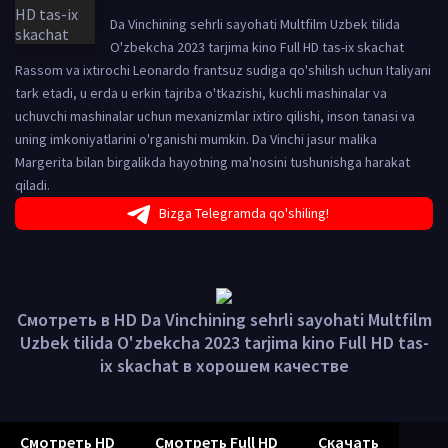
Da Vinchining sehrli sayohati Multfilm Uzbek tilida
O'zbekcha 2023 tarjima kino Full HD tas-ix skachat
Rassom va ixtirochi Leonardo frantsuz sudiga qo'shilish uchun Italiyani
tark etadi, u erda u erkin tajriba o'tkazishi, kuchli mashinalar va
uchuvchi mashinalar uchun mexanizmlar ixtiro qilishi, inson tanasi va
uning imkoniyatlarini o'rganishi mumkin. Da Vinchi jasur malika
Margerita bilan birgalikda hayotning ma'nosini tushunishga harakat
qiladi.
Bizga Telegramda qo'shiling!
Смотреть в HD Da Vinchining sehrli sayohati Multfilm
Uzbek tilida O'zbekcha 2023 tarjima kino Full HD tas-
ix skachat в хорошем качестве
Смотреть HD
Смотреть Full HD
Скачать