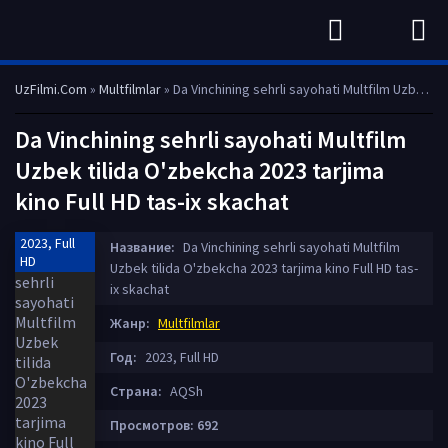
UzFilmi.Com
»
Multfilmlar
» Da Vinchining sehrli sayohati Multfilm Uzbek tilida O'zbekcha 2023 tarjima kino Full HD tas-ix skachat
Da Vinchining sehrli sayohati Multfilm
Uzbek tilida O'zbekcha 2023 tarjima
kino Full HD tas-ix skachat
2023, Full
Название:
Da Vinchining sehrli sayohati Multfilm
HD
Uzbek tilida O'zbekcha 2023 tarjima kino Full HD tas-
ix skachat
Жанр:
Multfilmlar
Год:
2023, Full HD
Страна:
AQSh
Просмотров: 692