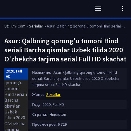
UzFilmi.Com
»
Seriallar
» Asur: Qalbning qorong'u tomoni Hind seriali Barcha qismlar Uzbek tilida 2020 O'zbekcha tarjima serial Full HD skachat
Asur: Qalbning qorong'u tomoni Hind
seriali Barcha qismlar Uzbek tilida 2020
O'zbekcha tarjima serial Full HD skachat
2020, Full
Название:
Asur: Qalbning qorong'u tomoni Hind
HD
seriali Barcha qismlar Uzbek tilida 2020 O'zbekcha
tarjima serial Full HD skachat
Жанр:
Seriallar
Год:
2020, Full HD
Страна:
Hindiston
Просмотров: 6 729