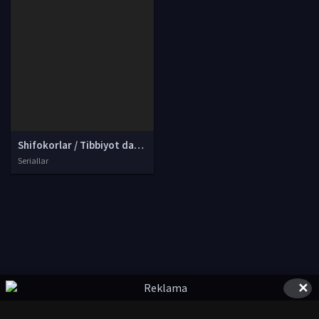
Shifokorlar / Tibbiyot dahosi / Tibbiyot daxolari Korea seriali 10-11-12-13-14-15-16-17-18-19-20-21-22-23-24-25-26 qismlar 2013 HD skachat
Seriallar
✕