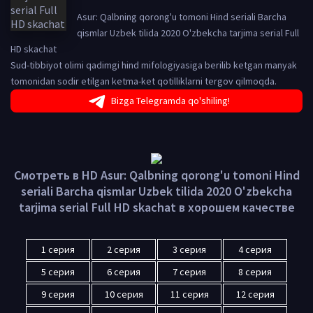
Asur: Qalbning qorong'u tomoni Hind seriali Barcha
qismlar Uzbek tilida 2020 O'zbekcha tarjima serial Full
HD skachat
Sud-tibbiyot olimi qadimgi hind mifologiyasiga berilib ketgan manyak
tomonidan sodir etilgan ketma-ket qotilliklarni tergov qilmoqda.
Bizga Telegramda qo'shiling!
Смотреть в HD Asur: Qalbning qorong'u tomoni Hind
seriali Barcha qismlar Uzbek tilida 2020 O'zbekcha
tarjima serial Full HD skachat в хорошем качестве
1 серия
2 серия
3 серия
4 серия
5 серия
6 серия
7 серия
8 серия
9 серия
10 серия
11 серия
12 серия