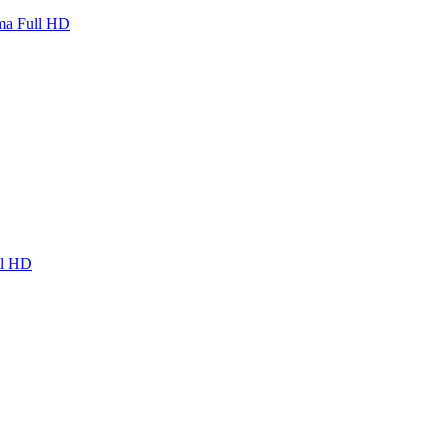
ma Full HD
ll HD