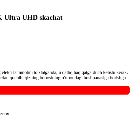
4K Ultra UHD skachat
elektr ta'minotini to'xtatganda, u qattiq haqiqatga duch kelishi kerak.
ahardan qochib, qizning bobosining o'rmondagi boshpanasiga borishga
честве