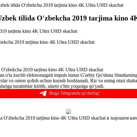
bek tilida O'zbekcha 2019 tarjima kino 4K Ultra UHD skachat
zbek tilida O'zbekcha 2019 tarjima kino 
bekcha 2019 tarjima kino 4K Ultra UHD skachat
da O'zbekcha 2019 tarjima kino 4K Ultra UHD skachat
igan o'ta kuchli elektromagnit impuls butun G'arbiy Qo'shma Shtatlarning 
resurslar va omon qolish uchun kurash boshlanadi. Riz va uning otasi sh
riga tuzatishlar kiritib, ularni o'lim yoqasiga qo'yadi.
Bizga Telegramda qo'shiling!
da O'zbekcha 2019 tarjima kino 4K Ultra UHD skachat в хорошем ка