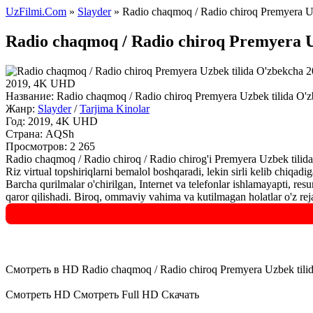
UzFilmi.Com
»
Slayder
» Radio chaqmoq / Radio chiroq Premyera Uz
Radio chaqmoq / Radio chiroq Premyera U
2019, 4K UHD
Название:
Radio chaqmoq / Radio chiroq Premyera Uzbek tilida O'z
Жанр:
Slayder
/
Tarjima Kinolar
Год:
2019, 4K UHD
Страна:
AQSh
Просмотров: 2 265
Radio chaqmoq / Radio chiroq / Radio chirog'i Premyera Uzbek tili
Riz virtual topshiriqlarni bemalol boshqaradi, lekin sirli kelib chiqad
Barcha qurilmalar o'chirilgan, Internet va telefonlar ishlamayapti, 
qaror qilishadi. Biroq, ommaviy vahima va kutilmagan holatlar o'z rejala
Смотреть в HD Radio chaqmoq / Radio chiroq Premyera Uzbek tili
Смотреть HD
Смотреть Full HD
Скачать