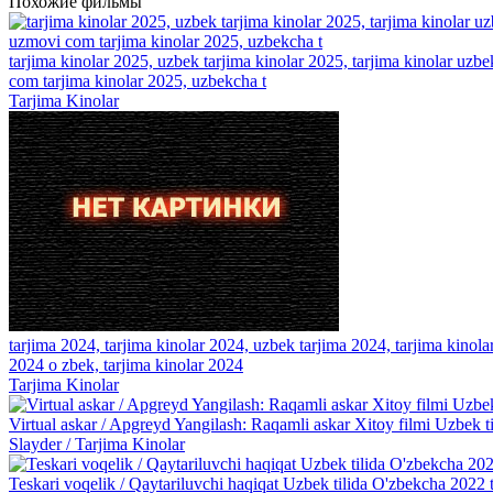
Похожие фильмы
tarjima kinolar 2025, uzbek tarjima kinolar 2025, tarjima kinolar uzbe
com tarjima kinolar 2025, uzbekcha t
Tarjima Kinolar
tarjima 2024, tarjima kinolar 2024, uzbek tarjima 2024, tarjima kinolar 
2024 o zbek, tarjima kinolar 2024
Tarjima Kinolar
Virtual askar / Apgreyd Yangilash: Raqamli askar Xitoy filmi Uzbek 
Slayder / Tarjima Kinolar
Teskari voqelik / Qaytariluvchi haqiqat Uzbek tilida O'zbekcha 2022