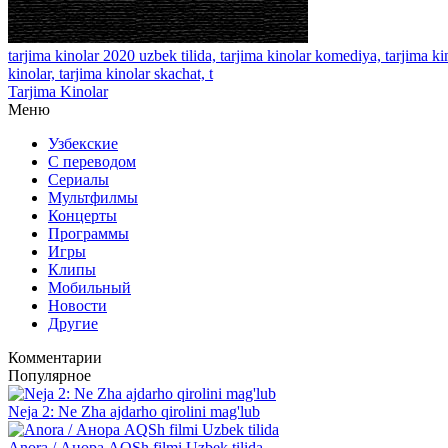
tarjima kinolar 2020 uzbek tilida, tarjima kinolar komediya, tarjima kin
kinolar, tarjima kinolar skachat, t
Tarjima Kinolar
Меню
Узбекские
С переводом
Сериалы
Мультфилмы
Концерты
Программы
Игры
Клипы
Мобильный
Новости
Другие
Комментарии
Популярное
Neja 2: Ne Zha ajdarho qirolini mag'lub
Anora / Анора AQSh filmi Uzbek tilida