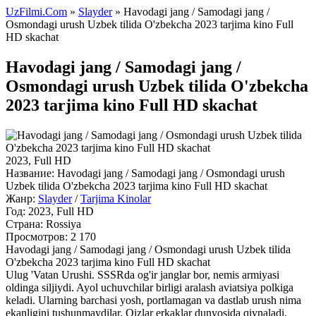
UzFilmi.Com
»
Slayder
» Havodagi jang / Samodagi jang /
Osmondagi urush Uzbek tilida O'zbekcha 2023 tarjima kino Full
HD skachat
Havodagi jang / Samodagi jang /
Osmondagi urush Uzbek tilida O'zbekcha
2023 tarjima kino Full HD skachat
2023, Full HD
Название:
Havodagi jang / Samodagi jang / Osmondagi urush
Uzbek tilida O'zbekcha 2023 tarjima kino Full HD skachat
Жанр:
Slayder
/
Tarjima Kinolar
Год:
2023, Full HD
Страна:
Rossiya
Просмотров: 2 170
Havodagi jang / Samodagi jang / Osmondagi urush Uzbek tilida
O'zbekcha 2023 tarjima kino Full HD skachat
Ulug 'Vatan Urushi. SSSRda og'ir janglar bor, nemis armiyasi
oldinga siljiydi. Ayol uchuvchilar birligi aralash aviatsiya polkiga
keladi. Ularning barchasi yosh, portlamagan va dastlab urush nima
ekanligini tushunmaydilar. Qizlar erkaklar dunyosida qiynaladi,