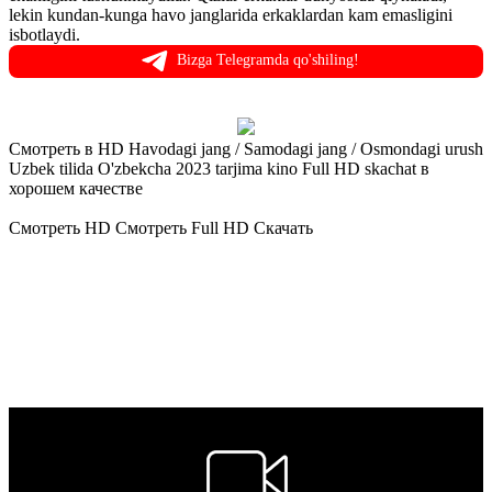
lekin kundan-kunga havo janglarida erkaklardan kam emasligini
isbotlaydi.
Bizga Telegramda qo'shiling!
Смотреть в HD Havodagi jang / Samodagi jang / Osmondagi urush
Uzbek tilida O'zbekcha 2023 tarjima kino Full HD skachat в
хорошем качестве
Смотреть HD
Смотреть Full HD
Скачать