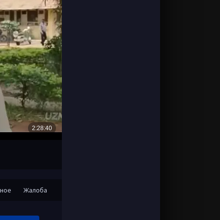
нное
Жалоба