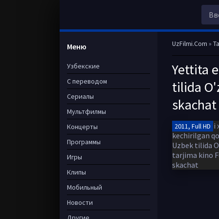
UzFilmi.Com
»
Ta
Меню
Yettita 
Узбекские
С переводом
tilida O
Сериалы
skachat
Мультфилмы
2011, Full HD
Концерты
Программы
Игры
Клипы
Мобильный
Новости
Другие