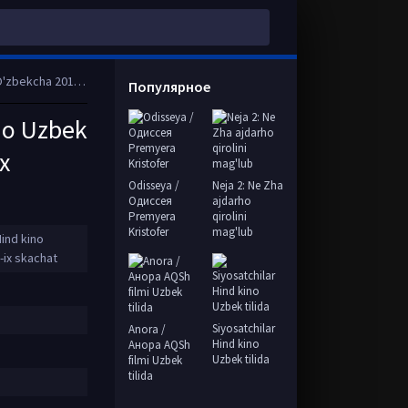
Full HD tas-ix skachat
Популярное
ino Uzbek
x
Odisseya /
Neja 2: Ne Zha
Одиссея
ajdarho
Premyera
qirolini
Kristofer
mag'lub
 Hind kino
-ix skachat
Siyosatchilar
Anora /
Hind kino
Анора AQSh
Uzbek tilida
filmi Uzbek
tilida