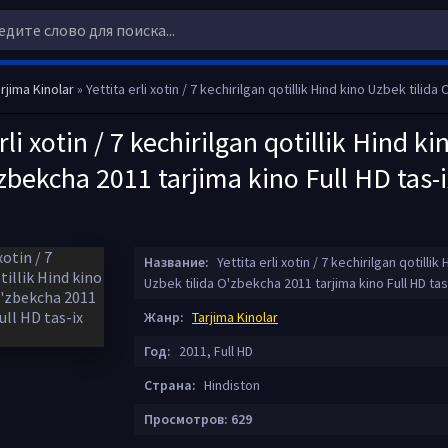
rjima Kinolar
» Yettita erli xotin / 7 kechirilgan qotillik Hind kino Uzbek tilida O'zbekcha 2011 tarjima kino 
erli xotin / 7 kechirilgan qotillik Hind k
'zbekcha 2011 tarjima kino Full HD tas-i
Название:
Yettita erli xotin / 7 kechirilgan qotillik
Uzbek tilida O'zbekcha 2011 tarjima kino Full HD tas
Жанр:
Tarjima Kinolar
Год:
2011, Full HD
Страна:
Hindiston
Просмотров: 629