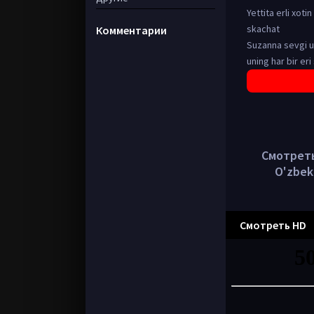
Yettita erli xoti
skachat
Комментарии
Suzanna sevgi u
uning har bir eri
Смотреть в
O'zbek
Смотреть HD