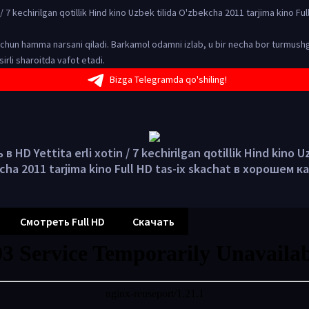
n / 7 kechirilgan qotillik Hind kino Uzbek tilida O'zbekcha 2011 tarjima kino Ful
chun hamma narsani qiladi. Barkamol odamni izlab, u bir necha bor turmushg
 sirli sharoitda vafot etadi.
Bizga Telegramda qo'shiling!
 HD Yettita erli xotin / 7 kechirilgan qotillik Hind kino U
cha 2011 tarjima kino Full HD tas-ix skachat в хорошем к
Смотреть Full HD
Скачать