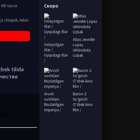
Скоро
l HD tas-ix
a chiqadi, lekin
Atlas Jennifer
Uxlayotgan
Lopez
itlar /
ishtirokida
Uyqudagi itlar
Uzbek
/
zbek tilida
ачестве
Arvoh
Baron 2:
ovchilari:
So'ginch
Muzlatilgan
O'zbek kino
imperiya /
film /