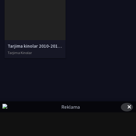
Tarjima kinolar 2010-2011-2012-2013-2014-2015-2016-2017-2018-2019-2020-2021-2022-2023-2024-2025 O'zbek tilida Uzbek tarjima Full HD
Tarjima Kinolar
✕