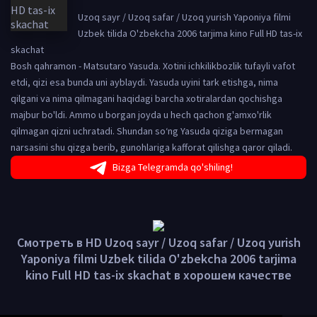
Uzoq sayr / Uzoq safar / Uzoq yurish Yaponiya filmi
Uzbek tilida O'zbekcha 2006 tarjima kino Full HD tas-ix
skachat
Bosh qahramon - Matsutaro Yasuda. Xotini ichkilikbozlik tufayli vafot
etdi, qizi esa bunda uni ayblaydi. Yasuda uyini tark etishga, nima
qilgani va nima qilmagani haqidagi barcha xotiralardan qochishga
majbur bo'ldi. Ammo u borgan joyda u hech qachon g'amxo'rlik
qilmagan qizni uchratadi. Shundan so‘ng Yasuda qiziga bermagan
narsasini shu qizga berib, gunohlariga kafforat qilishga qaror qiladi.
Bizga Telegramda qo'shiling!
Смотреть в HD Uzoq sayr / Uzoq safar / Uzoq yurish
Yaponiya filmi Uzbek tilida O'zbekcha 2006 tarjima
kino Full HD tas-ix skachat в хорошем качестве