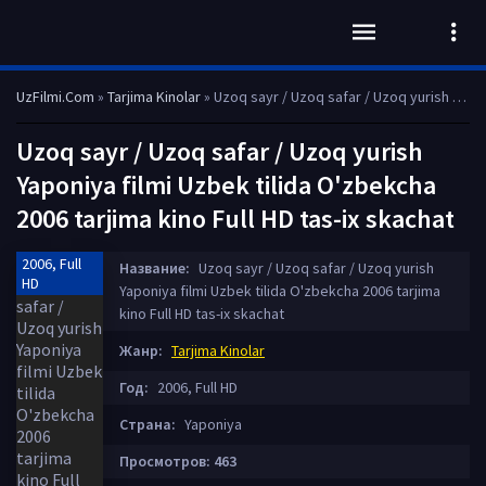
UzFilmi.Com
»
Tarjima Kinolar
» Uzoq sayr / Uzoq safar / Uzoq yurish Yaponiya filmi Uzbek tilida O'zbekcha 2006 tarjima kino Full HD tas-ix skachat
Uzoq sayr / Uzoq safar / Uzoq yurish
Yaponiya filmi Uzbek tilida O'zbekcha
2006 tarjima kino Full HD tas-ix skachat
2006, Full
Название:
Uzoq sayr / Uzoq safar / Uzoq yurish
HD
Yaponiya filmi Uzbek tilida O'zbekcha 2006 tarjima
kino Full HD tas-ix skachat
Жанр:
Tarjima Kinolar
Год:
2006, Full HD
Страна:
Yaponiya
Просмотров: 463