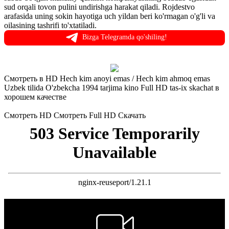
sud orqali tovon pulini undirishga harakat qiladi. Rojdestvo
arafasida uning sokin hayotiga uch yildan beri ko'rmagan o'g'li va
oilasining tashrifi to'xtatiladi.
Bizga Telegramda qo'shiling!
Смотреть в HD Hech kim anoyi emas / Hech kim ahmoq emas
Uzbek tilida O'zbekcha 1994 tarjima kino Full HD tas-ix skachat в
хорошем качестве
Смотреть HD
Смотреть Full HD
Скачать