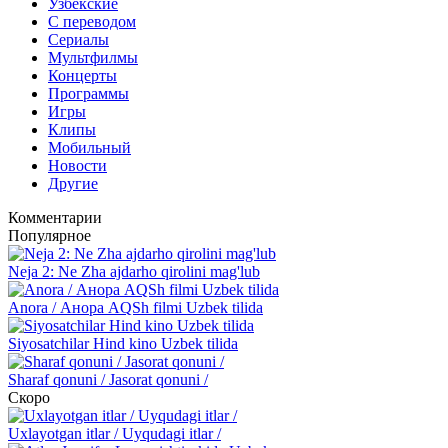
Узбекские
С переводом
Сериалы
Мультфилмы
Концерты
Программы
Игры
Клипы
Мобильный
Новости
Другие
Комментарии
Популярное
Neja 2: Ne Zha ajdarho qirolini mag'lub
Anora / Анора AQSh filmi Uzbek tilida
Siyosatchilar Hind kino Uzbek tilida
Sharaf qonuni / Jasorat qonuni /
Скоро
Uxlayotgan itlar / Uyqudagi itlar /