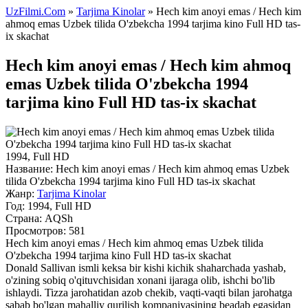
UzFilmi.Com
»
Tarjima Kinolar
» Hech kim anoyi emas / Hech kim
ahmoq emas Uzbek tilida O'zbekcha 1994 tarjima kino Full HD tas-
ix skachat
Hech kim anoyi emas / Hech kim ahmoq
emas Uzbek tilida O'zbekcha 1994
tarjima kino Full HD tas-ix skachat
1994, Full HD
Название:
Hech kim anoyi emas / Hech kim ahmoq emas Uzbek
tilida O'zbekcha 1994 tarjima kino Full HD tas-ix skachat
Жанр:
Tarjima Kinolar
Год:
1994, Full HD
Страна:
AQSh
Просмотров: 581
Hech kim anoyi emas / Hech kim ahmoq emas Uzbek tilida
O'zbekcha 1994 tarjima kino Full HD tas-ix skachat
Donald Sallivan ismli keksa bir kishi kichik shaharchada yashab,
o'zining sobiq o'qituvchisidan xonani ijaraga olib, ishchi bo'lib
ishlaydi. Tizza jarohatidan azob chekib, vaqti-vaqti bilan jarohatga
sabab bo'lgan mahalliy qurilish kompaniyasining beadab egasidan