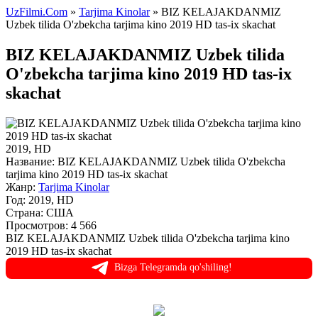
UzFilmi.Com
»
Tarjima Kinolar
» BIZ KELAJAKDANMIZ
Uzbek tilida O'zbekcha tarjima kino 2019 HD tas-ix skachat
BIZ KELAJAKDANMIZ Uzbek tilida
O'zbekcha tarjima kino 2019 HD tas-ix
skachat
2019, HD
Название:
BIZ KELAJAKDANMIZ Uzbek tilida O'zbekcha
tarjima kino 2019 HD tas-ix skachat
Жанр:
Tarjima Kinolar
Год:
2019, HD
Страна:
США
Просмотров: 4 566
BIZ KELAJAKDANMIZ Uzbek tilida O'zbekcha tarjima kino
2019 HD tas-ix skachat
Bizga Telegramda qo'shiling!