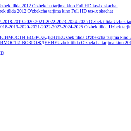
ek tilida 2012 O'zbekcha tarjima kino Full HD tas-ix skachat
018-2019-2020-2021-2022-2023-2024-2025 O'zbek tilida Uzbek tarji
И ВОЗРОЖДЕНИЕUzbek tilida O'zbekcha tarjima kino 2018 H