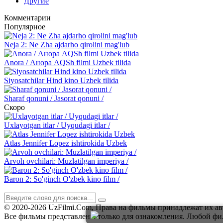
Другие
Комментарии
Популярное
Neja 2: Ne Zha ajdarho qirolini mag'lub
Anora / Анора AQSh filmi Uzbek tilida
Siyosatchilar Hind kino Uzbek tilida
Sharaf qonuni / Jasorat qonuni /
Скоро
Uxlayotgan itlar / Uyqudagi itlar /
Atlas Jennifer Lopez ishtirokida Uzbek
Arvoh ovchilari: Muzlatilgan imperiya /
Baron 2: So'ginch O'zbek kino film /
© 2020-2026 UzFilmi.Com, Права на фильмы принадлежат их а
Все фильмы представлены только для ознакомления. Любой ф