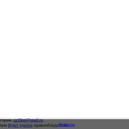
вторам.
uzfilmi@mail.ru
ильм
будет удален
правообладателя.