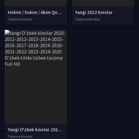
Hokim / Xokim / Akim Qozoq filmi Uzbek tilida O'zbekcha 2019 tarjima kino Full HD skachat
Yangi 2022 kinolar
Tarjima Kinolar
Tarjima Kinolar
Yangi O'zbek kinolar 2010-2011-2012-2013-2014-2015-2016-2017-2018-2019-2020-2021-2022-2023-2024-2025 O'zbek tilida Uzbek tarjima Full HD
Tarjima Kinolar