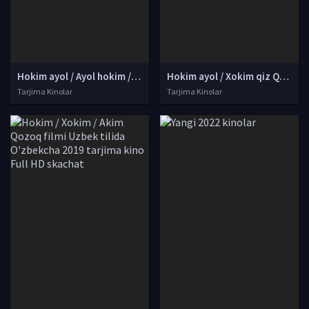
Hokim ayol / Ayol hokim / Hukumat ayoli Turk kino Uzbek tilida O'zbekcha 2013 tarjima kino Full HD tas-ix skachat
Hokim ayol / Xokim qiz Qozog'iston filmi Uzbek tilida O'zbekcha 2023 tarjima kino Full HD skachat
Tarjima Kinolar
Tarjima Kinolar