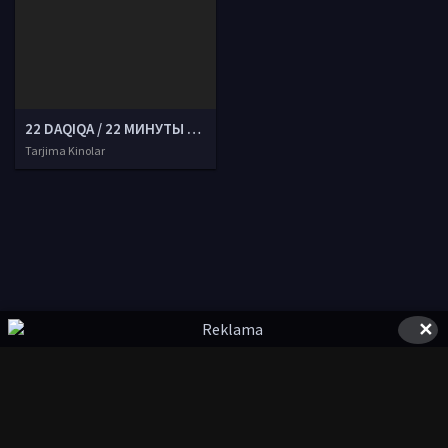
22 DAQIQA / 22 МИНУТЫ Uzbek tilida O'zbekcha tarjima kino 2018 HD tas-ix skachat
Tarjima Kinolar
✕
© 2020-2026 UzFilmi.Com, Права на фильмы принадлежат их