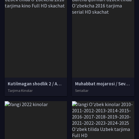
Kutilmagan shodlik 2 / Aqlsiz to'y 2 / To'y mojarosi 2 Uzbek tilida O'zbekcha 2018 tarjima kino Full HD skachat
Muhabbat mojarosi / Sevgi mojarosi Koreys seriali Barcha qismlari Uzbek tilida O'zbekcha 2016 tarjima serial HD skachat
Tarjima Kinolar
Seriallar