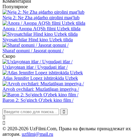
Комментарии
Популярное
Neja 2: Ne Zha ajdarho qirolini mag'lub
Anora / Анора AQSh filmi Uzbek tilida
Siyosatchilar Hind kino Uzbek tilida
Sharaf qonuni / Jasorat qonuni /
Скоро
Uxlayotgan itlar / Uyqudagi itlar /
Atlas Jennifer Lopez ishtirokida Uzbek
Arvoh ovchilari: Muzlatilgan imperiya /
Baron 2: So'ginch O'zbek kino film /
© 2020-2026 UzFilmi.Com, Права на фильмы принадлежат их
авторам.
uzfilmi@mail.ru