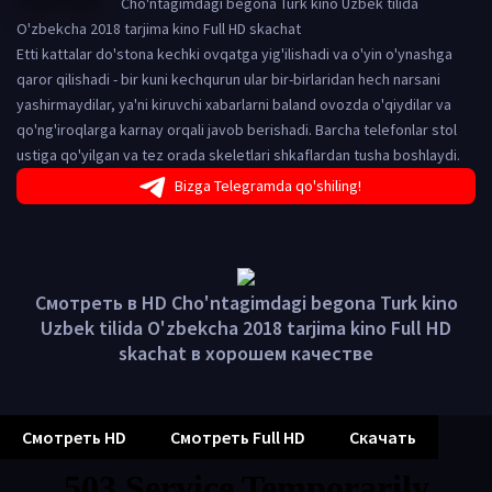
Cho'ntagimdagi begona Turk kino Uzbek tilida
O'zbekcha 2018 tarjima kino Full HD skachat
Etti kattalar do'stona kechki ovqatga yig'ilishadi va o'yin o'ynashga
qaror qilishadi - bir kuni kechqurun ular bir-birlaridan hech narsani
yashirmaydilar, ya'ni kiruvchi xabarlarni baland ovozda o'qiydilar va
qo'ng'iroqlarga karnay orqali javob berishadi. Barcha telefonlar stol
ustiga qo'yilgan va tez orada skeletlari shkaflardan tusha boshlaydi.
Bizga Telegramda qo'shiling!
Смотреть в HD Cho'ntagimdagi begona Turk kino
Uzbek tilida O'zbekcha 2018 tarjima kino Full HD
skachat в хорошем качестве
Смотреть HD
Смотреть Full HD
Скачать