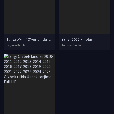
Tungi o'yin / O'yin ichida o'yin / O'yin kechasi Uzbek tilida O'zbekcha 2018 tarjima kino Full HD skachat
Yangi 2022 kinolar
Tarjima Kinolar
Tarjima Kinolar