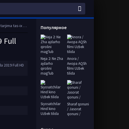
a tas-ix skachat
Популярное
 Full
Neja 2: Ne Zha
Anora /
ajdarho
Анора AQSh
da 2019 Full HD
qirolini
filmi Uzbek
mag'lub
tilida
Siyosatchilar
Sharaf qonuni
Hind kino
/ Jasorat
Uzbek tilida
qonuni /