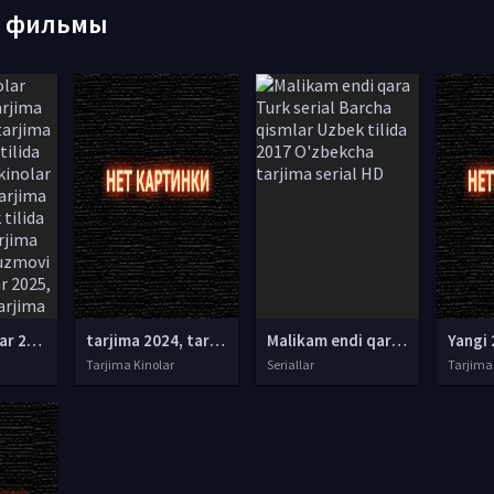
е фильмы
tarjima kinolar 2025, uzbek tarjima kinolar 2025, tarjima kinolar uzbek tilida 2025, tarjima kinolar o zbek 2025, tarjima kinolar o zbek tilida 2025, yangi tarjima kinolar 2025, uzmovi tarjima kinolar 2025, uzmovi com tarjima kinolar 2025, uzbekcha t
tarjima 2024, tarjima kinolar 2024, uzbek tarjima 2024, tarjima kinolar tilida tilida 2024, uzbek tilida tarjima 2024, kino tarjima 2024, uzbek tarjima kinolar 2024, tarjima kinolar 2024 uzbek tilida, tarjima kinolar 2024 o zbek, tarjima kinolar 2024
Malikam endi qara Turk serial Barcha qismlar Uzbek tilida 2017 O'zbekcha tarjima serial HD
Yangi 
Tarjima Kinolar
Seriallar
Tarjima