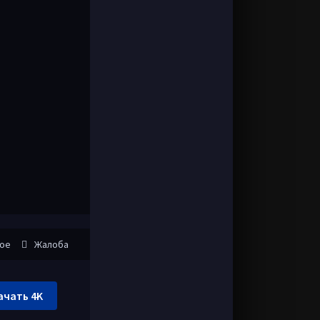
ное
Жалоба
ачать 4K