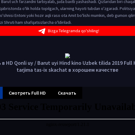
Barut uch farzandni tarbiyalab, juda baxtli yashashadi. Qizlaridan biri chaq
qabristonda o'lik holda topilgach, ularning hayoti tubdan o'zgaradi. Politsiya
'shnisi Entoni yoki hozir aqli raso ota Amit bo'lishi mumkin, deb gumon qi
zi Shruti ham shafqatsizlarcha o'ldiriladi.
Bizga Telegramda qo'shiling!
в HD Qonli uy / Barut uyi Hind kino Uzbek tilida 2019 Full
tarjima tas-ix skachat в хорошем качестве
Смотреть Full HD
Скачать