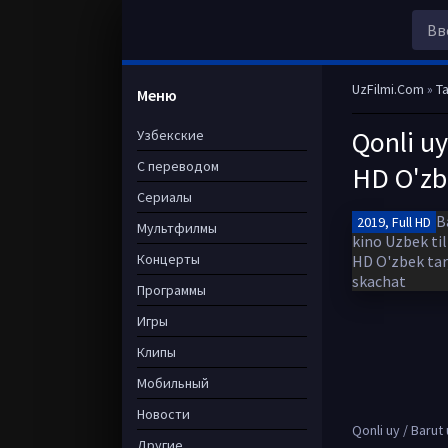
UzFilmi.Com
»
Ta
Меню
Qonli uy
Узбекские
С переводом
HD O'zbe
Сериалы
2019, Full HD
Мультфилмы
Концерты
Программы
Игры
Клипы
Мобильный
Новости
Qonli uy / Barut
Другие