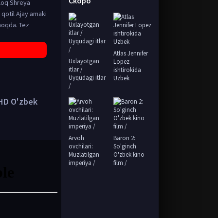
Скоро
aloq Shreya
 qotil Ajay amaki
lmoqda. Tez
Atlas Jennifer
Uxlayotgan
Lopez
itlar /
ishtirokida
Uyqudagi itlar
Uzbek
/
 HD O'zbek
Arvoh
Baron 2:
ovchilari:
So'ginch
Muzlatilgan
O'zbek kino
imperiya /
film /