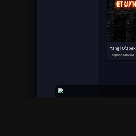
Tarjima Kinolar
© 2020-2026 UzFilmi.Com, Права на фильмы при
Все фильмы представлены только для ознако