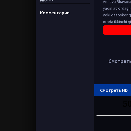
Amit va Bhavana 
yaqin atrofdagi 
Комментарии
yoki qasoskor qo
orada ikkinchi qi
Смотреть 
Смотреть HD