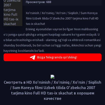
Просмотров: 688
Xo'rsinish / Xo'rsiniq / Xo'rsin / Siqilish / Sum Koreya
filmi Uzbek tilida O'zbekcha 2007 tarjima kino Full HD
tas-ix skachat
Erining xiyonatidan vayron bo‘lgan Yeon mahbusning
o‘z joniga qasd qilishga uringani haqidagi xabarni ko‘rganini eslaydi. U
u bilan uchrashishga erishadi - ularning og'riqli va ehtirosli romantikasi
shunday boshlanadi, bu biri uchun so'nggi nafas, ikkinchisi uchun yangi
hayotning boshlanishi bo'ladi.
Bizga Telegramda qo'shiling!
Смотреть в HD Xo'rsinish / Xo'rsiniq / Xo'rsin / Siqilish
/ Sum Koreya filmi Uzbek tilida O'zbekcha 2007
tarjima kino Full HD tas-ix skachat в хорошем
качестве