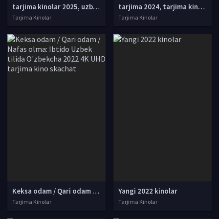
tarjima kinolar 2025, uzbek tarjima kinolar 2025, tarjima kinolar uzbek tilida 2025, tarjima kinolar o zbek 2025, tarjima kinolar o zbek tilida 2025, yangi tarjima kinolar 2025, uzmovi tarjima kinolar 2025, uzmovi com tarjima kinolar 2025, uzbekcha t
tarjima 2024, tarjima kinolar 2024, uzbek tarjima 2024, tarjima kinolar tilida tilida 2024, uzbek tilida tarjima 2024, kino tarjima 2024, uzbek tarjima kinolar 2024, tarjima kinolar 2024 uzbek tilida, tarjima kinolar 2024 o zbek, tarjima kinolar 2024
Tarjima Kinolar
Tarjima Kinolar
Keksa odam / Qari odam / Nafas olma: Ibtido Uzbek tilida O'zbekcha 2022 4K UHD tarjima kino skachat
Yangi 2022 kinolar
Tarjima Kinolar
Tarjima Kinolar