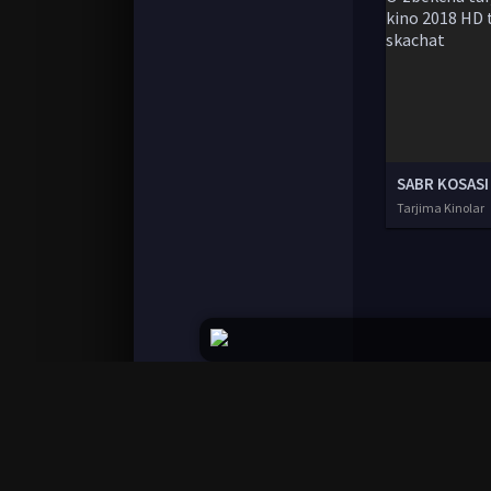
Tarjima Kinolar
© 2020-2026 UzFilmi.Com, Права на фильмы при
Все фильмы представлены только для ознако