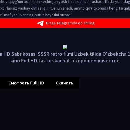
ikov qayg'uni boshidan kechirgan yosh Liza bilan uchrashadi. Katta yoshdag
r-birlarisiz yashay olmasligini tushunishadi, ammo qo'riqxonada keng tarqal
r" mafiyasi Ivanning butun hayotini buzadi.
Bizga Telegramda qo'shiling!
 HD Sabr kosasi SSSR retro filmi Uzbek tilida O'zbekcha 1
kino Full HD tas-ix skachat в хорошем качестве
Смотреть Full HD
Скачать