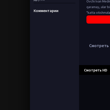
Ovchi Ivan Medn
qaramay, ular bi
Комментарии
"katta otishmala
Смотреть в
Смотреть HD