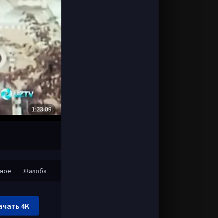
нное
Жалоба
ачать 4K