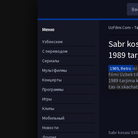
UzFilmi.Com
»
Ta
Меню
Sabr kos
Узбекские
С переводом
1989 tar
Сериалы
1989, Retro
Мультфилмы
Концерты
Программы
Игры
Клипы
Мобильный
Новости
Sabr kosasi SSSR
Другие