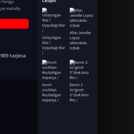
Скоро
i farqga
gan mahalliy
Atlas Jennifer
Uxlayotgan
Lopez
itlar /
ishtirokida
Uyqudagi itlar
Uzbek
/
989 tarjima
Arvoh
Baron 2:
ovchilari:
So'ginch
Muzlatilgan
O'zbek kino
imperiya /
film /