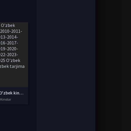
Yangi O'zbek kinolar 2010-2011-2012-2013-2014-2015-2016-2017-2018-2019-2020-2021-2022-2023-2024-2025 O'zbek tilida Uzbek tarjima Full HD
 Kinolar