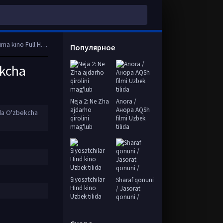
HD tas-ix skachat
Популярное
ekcha
Neja 2: Ne Zha
Anora /
ajdarho
Анора AQSh
ida O'zbekcha
qirolini
filmi Uzbek
mag'lub
tilida
Siyosatchilar
Sharaf qonuni
Hind kino
/ Jasorat
Uzbek tilida
qonuni /