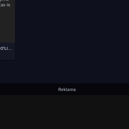
SABR KOSASI O'LIM ISTAGI UZBEK TILIDA Uzbek tilida O'zbekcha tarjima kino 2018 HD tas-ix skachat
надлежат их авторам.
uzfilmi@mail.ru
мления. Любой фильм
будет удален
правообладателя.