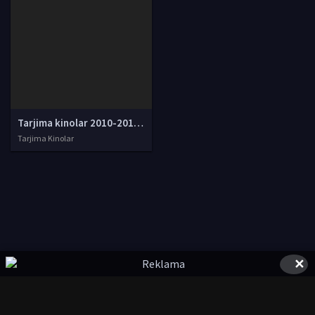
Tarjima kinolar 2010-2011-2012-2013-2014-2015-2016-2017-2018-2019-2020-2021-2022-2023-2024-2025 O'zbek tilida Uzbek tarjima Full HD
Tarjima Kinolar
✕