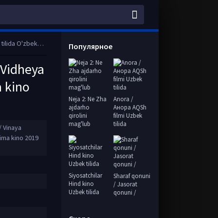
l HD tas-ix skachat
Популярное
 Vidheya
a kino
Neja 2: Ne Zha
Anora /
ajdarho
Анора AQSh
qirolini
filmi Uzbek
mag'lub
tilida
 Vinaya
ima kino 2019
Siyosatchilar
Sharaf qonuni
Hind kino
/ Jasorat
Uzbek tilida
qonuni /