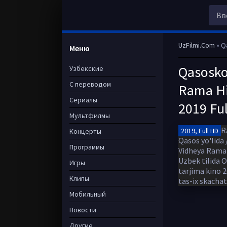
UzFilmi.Com
» Qas
Меню
Qasosko
Узбекские
С переводом
Rama Hi
Сериалы
2019 Ful
Мультфилмы
2019, Full HD
Концерты
Программы
Игры
Клипы
Мобильный
Новости
Другие