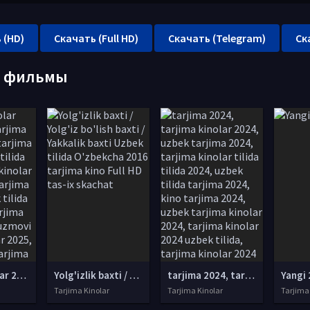
 (HD)
Скачать (Full HD)
Скачать (Telegram)
Ск
е фильмы
tarjima kinolar 2025, uzbek tarjima kinolar 2025, tarjima kinolar uzbek tilida 2025, tarjima kinolar o zbek 2025, tarjima kinolar o zbek tilida 2025, yangi tarjima kinolar 2025, uzmovi tarjima kinolar 2025, uzmovi com tarjima kinolar 2025, uzbekcha t
Yolg'izlik baxti / Yolg'iz bo'lish baxti / Yakkalik baxti Uzbek tilida O'zbekcha 2016 tarjima kino Full HD tas-ix skachat
tarjima 2024, tarjima kinolar 2024, uzbek tarjima 2024, tarjima kinolar tilida tilida 2024, uzbek tilida tarjima 2024, kino tarjima 2024, uzbek tarjima kinolar 2024, tarjima kinolar 2024 uzbek tilida, tarjima kinolar 2024 o zbek, tarjima kinolar 2024
Yangi 
Tarjima Kinolar
Tarjima Kinolar
Tarjima