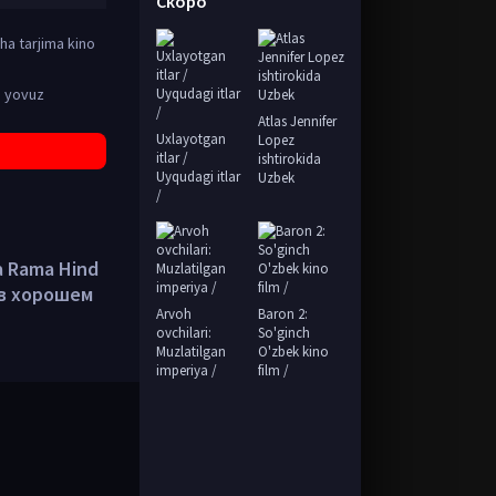
Скоро
ha tarjima kino
, yovuz
Atlas Jennifer
Uxlayotgan
Lopez
itlar /
ishtirokida
Uyqudagi itlar
Uzbek
/
a Rama Hind
t в хорошем
Arvoh
Baron 2:
ovchilari:
So'ginch
Muzlatilgan
O'zbek kino
imperiya /
film /