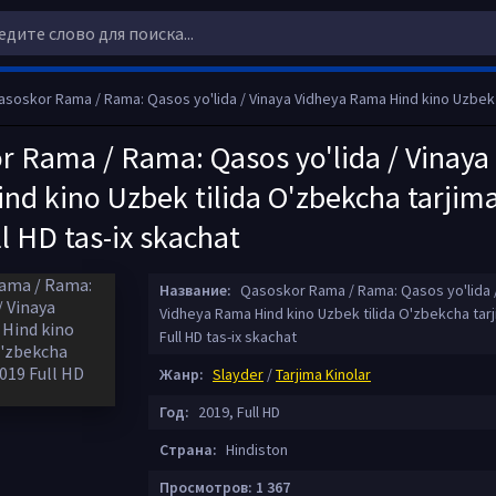
oskor Rama / Rama: Qasos yo'lida / Vinaya Vidheya Rama Hind kino Uzbek tilida O'zbekcha tarjima kino 2019 Ful
r Rama / Rama: Qasos yo'lida / Vinaya
nd kino Uzbek tilida O'zbekcha tarjim
l HD tas-ix skachat
Название:
Qasoskor Rama / Rama: Qasos yo'lida /
Vidheya Rama Hind kino Uzbek tilida O'zbekcha tarj
Full HD tas-ix skachat
Жанр:
Slayder
/
Tarjima Kinolar
Год:
2019, Full HD
Страна:
Hindiston
Просмотров: 1 367