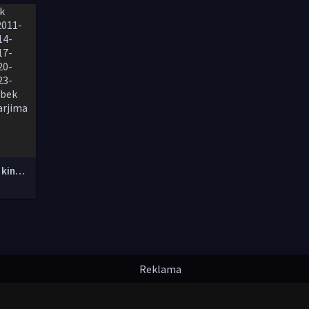
Yangi O'zbek kinolar 2010-2011-2012-2013-2014-2015-2016-2017-2018-2019-2020-2021-2022-2023-2024-2025 O'zbek tilida Uzbek tarjima Full HD