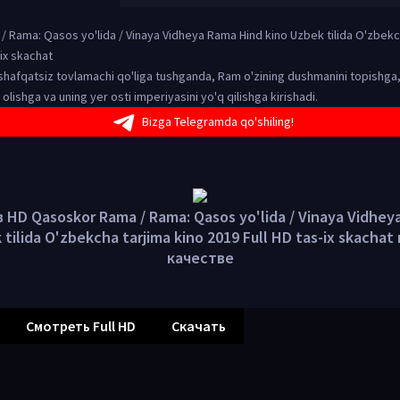
 Rama: Qasos yo'lida / Vinaya Vidheya Rama Hind kino Uzbek tilida O'zbekc
-ix skachat
i shafqatsiz tovlamachi qo'liga tushganda, Ram o'zining dushmanini topishga
ishga va uning yer osti imperiyasini yo'q qilishga kirishadi.
Bizga Telegramda qo'shiling!
 HD Qasoskor Rama / Rama: Qasos yo'lida / Vinaya Vidhey
 tilida O'zbekcha tarjima kino 2019 Full HD tas-ix skacha
качестве
Смотреть Full HD
Скачать