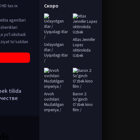
Скоро
 HD tas-ix
elita agentlari
sheriklari
a yo'l olishadi
Atlas Jennifer
aziyat to'satdan
Uxlayotgan
Lopez
itlar /
ishtirokida
Uyqudagi itlar
Uzbek
/
ek tilida
Arvoh
Baron 2:
ачестве
ovchilari:
So'ginch
Muzlatilgan
O'zbek kino
imperiya /
film /