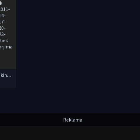
Yangi O'zbek kinolar 2010-2011-2012-2013-2014-2015-2016-2017-2018-2019-2020-2021-2022-2023-2024-2025 O'zbek tilida Uzbek tarjima Full HD