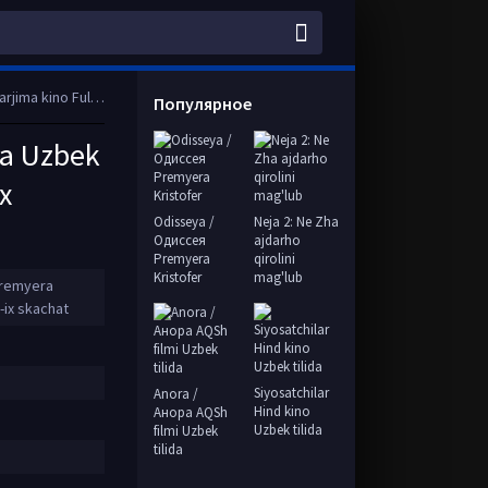
 HD tas-ix skachat
Популярное
ra Uzbek
x
Odisseya /
Neja 2: Ne Zha
Одиссея
ajdarho
Premyera
qirolini
Kristofer
mag'lub
 Premyera
-ix skachat
Siyosatchilar
Anora /
Hind kino
Анора AQSh
Uzbek tilida
filmi Uzbek
tilida