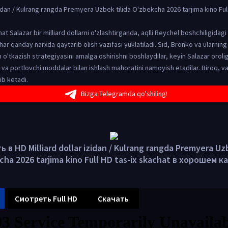
izidan / Kulrang rangda Premyera Uzbek tilida O'zbekcha 2026 tarjima kino Full
t Salazar bir milliard dollarni o'zlashtirganda, aqlli Reychel boshchiligidagi 
har qanday narxda qaytarib olish vazifasi yuklatiladi. Sid, Bronko va ularning 
 o'tkazish strategiyasini amalga oshirishni boshlaydilar, keyin Salazar orolig
 va portlovchi moddalar bilan ishlash mahoratini namoyish etadilar. Biroq, v
ib ketadi.
Bizga Telegramda qo'shiling!
 в HD Milliard dollar izidan / Kulrang rangda Premyera Uzb
cha 2026 tarjima kino Full HD tas-ix skachat в хорошем к
Смотреть Full HD
Скачать