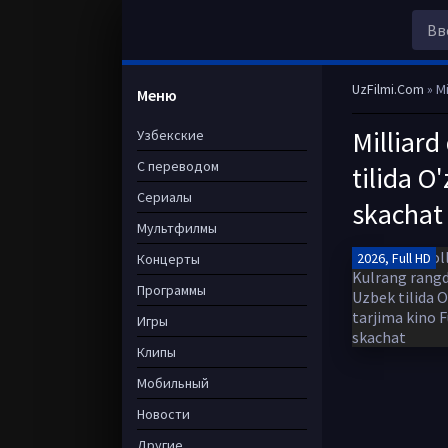
UzFilmi.Com
» Mi
Меню
Milliard
Узбекские
С переводом
tilida O
Сериалы
skachat
Мультфилмы
2026, Full HD
Концерты
Программы
Игры
Клипы
Мобильный
Новости
Другие