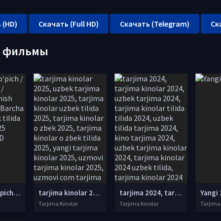
 (HD)
Скачать (Full HD)
Скачать (Telegram)
Ск
е фильмы
Portlovchi o‘pich / Otashin bo'sa / Dinamit o'pishish Koreya seriali Barcha qismlar Uzbek tilida O'zbekcha 2025 tarjima Full HD yuklash
tarjima kinolar 2025, uzbek tarjima kinolar 2025, tarjima kinolar uzbek tilida 2025, tarjima kinolar o zbek 2025, tarjima kinolar o zbek tilida 2025, yangi tarjima kinolar 2025, uzmovi tarjima kinolar 2025, uzmovi com tarjima kinolar 2025, uzbekcha t
tarjima 2024, tarjima kinolar 2024, uzbek tarjima 2024, tarjima kinolar tilida tilida 2024, uzbek tilida tarjima 2024, kino tarjima 2024, uzbek tarjima kinolar 2024, tarjima kinolar 2024 uzbek tilida, tarjima kinolar 2024 o zbek, tarjima kinolar 2024
Yangi 
Tarjima Kinolar
Tarjima Kinolar
Tarjima