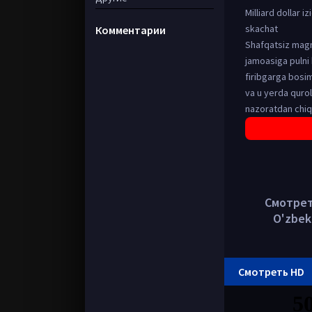
Milliard dollar 
skachat
Комментарии
Shafqatsiz magna
jamoasiga pulni 
firibgarga bosim
va u yerda qurol
nazoratdan chiq
Смотреть
O'zbek
Смотреть HD