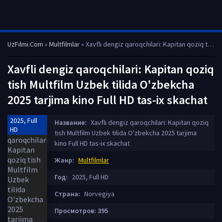
UzFilmi.Com
»
Multfilmlar
» Xavfli dengiz qaroqchilari: Kapitan qoziq tish Multfilm Uzbek tilida O'zbekcha 2025 tarjima kino Full HD tas-ix skachat
Xavfli dengiz qaroqchilari: Kapitan qoziq
tish Multfilm Uzbek tilida O'zbekcha
2025 tarjima kino Full HD tas-ix skachat
2025, Full
Название:
Xavfli dengiz qaroqchilari: Kapitan qoziq
HD
tish Multfilm Uzbek tilida O'zbekcha 2025 tarjima
kino Full HD tas-ix skachat
Жанр:
Multfilmlar
Год:
2025, Full HD
Страна:
Norvegiya
Просмотров: 395