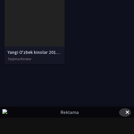
Yangi O'zbek kinolar 2010-2011-2012-2013-2014-2015-2016-2017-2018-2019-2020-2021-2022-2023-2024-2025 O'zbek tilida Uzbek tarjima Full HD
Tarjima Kinolar
✕