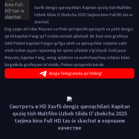
Xavfli dengiz qaroqchilari: Kapitan qoziq tish Multfilm
Uzbek tilida O'zbekcha 2025 tarjima kino Full HD tas-ix
skachat
Eng yaqin do'stlar Reyven va Pinki qo'rqinchli qaroqchi va yetti dengiz
qiroli kapitan Fang qo'l ostida xizmat qilishadi. Bir kuni xoin grafinya
Sibil Pinkini kapitan Fangni qo'lga olish va qaroqchilar vatanini zabt
etish uchun ayyor rejasining bir qismi sifatida o'g'irlaydi. Endi jasur
Reyven, kapitan Fang, uning ajdahosi va xushchaqchaq oshpaz bilan
birgalikda grafinyani to'xtatib, Pinkini qutqarishi kerak.
Bizga Telegramda qo'shiling!
Смотреть в HD Xavfli dengiz qaroqchilari: Kapitan
qoziq tish Multfilm Uzbek tilida O'zbekcha 2025
tarjima kino Full HD tas-ix skachat в хорошем
качестве