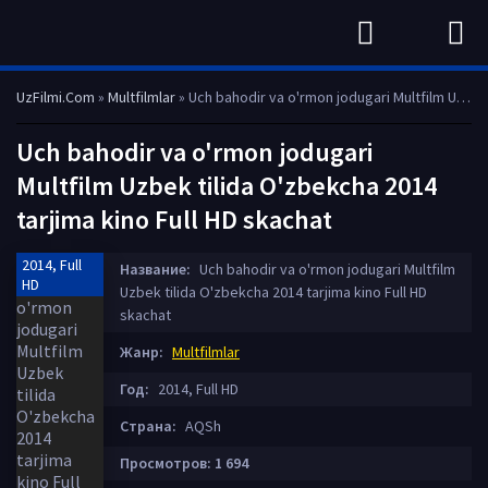
UzFilmi.Com
»
Multfilmlar
» Uch bahodir va o'rmon jodugari Multfilm Uzbek tilida O'zbekcha 2014 tarjima kino Full HD skachat
Uch bahodir va o'rmon jodugari
Multfilm Uzbek tilida O'zbekcha 2014
tarjima kino Full HD skachat
2014, Full
Название:
Uch bahodir va o'rmon jodugari Multfilm
HD
Uzbek tilida O'zbekcha 2014 tarjima kino Full HD
skachat
Жанр:
Multfilmlar
Год:
2014, Full HD
Страна:
AQSh
Просмотров: 1 694