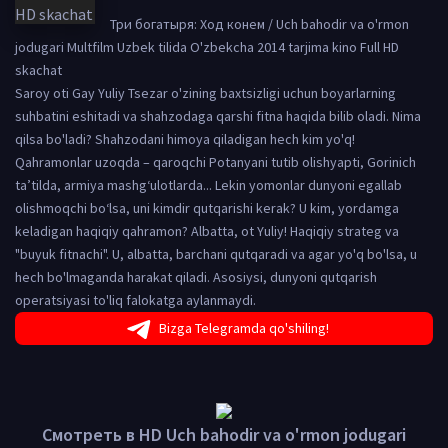
Три богатыря: Ход конем / Uch bahodir va o'rmon
jodugari Multfilm Uzbek tilida O'zbekcha 2014 tarjima kino Full HD
skachat
Saroy oti Gay Yuliy Tsezar o'zining baxtsizligi uchun boyarlarning
suhbatini eshitadi va shahzodaga qarshi fitna haqida bilib oladi. Nima
qilsa bo'ladi? Shahzodani himoya qiladigan hech kim yo'q!
Qahramonlar uzoqda – qaroqchi Potanyani tutib olishyapti, Gorinich
ta’tilda, armiya mashg‘ulotlarda... Lekin yomonlar dunyoni egallab
olishmoqchi bo‘lsa, uni kimdir qutqarishi kerak? U kim, yordamga
keladigan haqiqiy qahramon? Albatta, ot Yuliy! Haqiqiy strateg va
"buyuk fitnachi". U, albatta, barchani qutqaradi va agar yo'q bo'lsa, u
hech bo'lmaganda harakat qiladi. Asosiysi, dunyoni qutqarish
operatsiyasi to'liq falokatga aylanmaydi.
Bizga Telegramda qo'shiling!
Смотреть в HD Uch bahodir va o'rmon jodugari