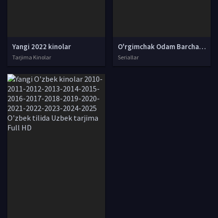
Yangi 2022 kinolar
O'rgimchak Odam Barcha qismlari Uzbek tilida O'zbekcha tarjima Full HD ko'rish skachat
Tarjima Kinolar
Seriallar