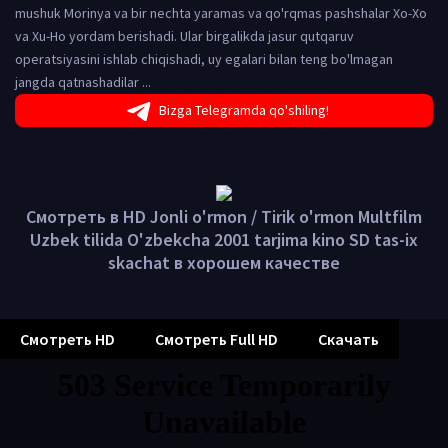
mushuk Morinya va bir nechta yaramas va qo'rqmas pashshalar Xo-Xo
va Xu-Ho yordam berishadi. Ular birgalikda jasur qutqaruv
operatsiyasini ishlab chiqishadi, uy egalari bilan teng bo'lmagan
jangda qatnashadilar ...
Bizga Telegramda qo'shiling!
Смотреть в HD Jonli o'rmon / Tirik o'rmon Multfilm
Uzbek tilida O'zbekcha 2001 tarjima kino SD tas-ix
skachat в хорошем качестве
Смотреть HD
Смотреть Full HD
Скачать