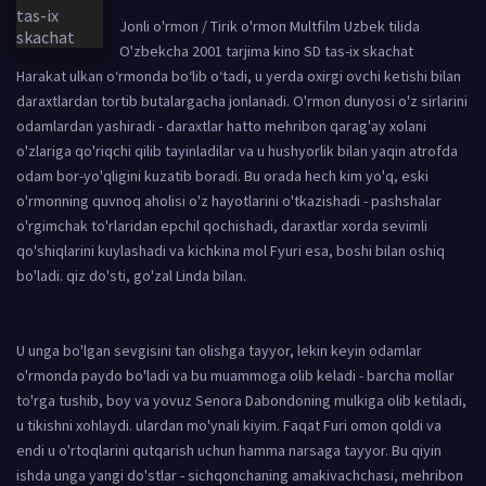
Jonli o'rmon / Tirik o'rmon Multfilm Uzbek tilida
O'zbekcha 2001 tarjima kino SD tas-ix skachat
Harakat ulkan o‘rmonda bo‘lib o‘tadi, u yerda oxirgi ovchi ketishi bilan
daraxtlardan tortib butalargacha jonlanadi. O'rmon dunyosi o'z sirlarini
odamlardan yashiradi - daraxtlar hatto mehribon qarag'ay xolani
o'zlariga qo'riqchi qilib tayinladilar va u hushyorlik bilan yaqin atrofda
odam bor-yo'qligini kuzatib boradi. Bu orada hech kim yo'q, eski
o'rmonning quvnoq aholisi o'z hayotlarini o'tkazishadi - pashshalar
o'rgimchak to'rlaridan epchil qochishadi, daraxtlar xorda sevimli
qo'shiqlarini kuylashadi va kichkina mol Fyuri esa, boshi bilan oshiq
bo'ladi. qiz do'sti, go'zal Linda bilan.
U unga bo'lgan sevgisini tan olishga tayyor, lekin keyin odamlar
o'rmonda paydo bo'ladi va bu muammoga olib keladi - barcha mollar
to'rga tushib, boy va yovuz Senora Dabondoning mulkiga olib ketiladi,
u tikishni xohlaydi. ulardan mo'ynali kiyim. Faqat Furi omon qoldi va
endi u o'rtoqlarini qutqarish uchun hamma narsaga tayyor. Bu qiyin
ishda unga yangi do'stlar - sichqonchaning amakivachchasi, mehribon