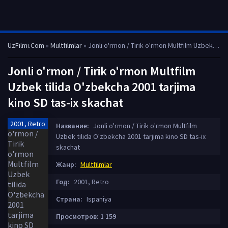
UzFilmi.Com
»
Multfilmlar
» Jonli o'rmon / Tirik o'rmon Multfilm Uzbek tilida O'zbekcha 2001 tarjima kino SD tas-ix skachat
Jonli o'rmon / Tirik o'rmon Multfilm
Uzbek tilida O'zbekcha 2001 tarjima
kino SD tas-ix skachat
2001, Retro
Название:
Jonli o'rmon / Tirik o'rmon Multfilm
Uzbek tilida O'zbekcha 2001 tarjima kino SD tas-ix
skachat
Жанр:
Multfilmlar
Год:
2001, Retro
Страна:
Ispaniya
Просмотров: 1 159