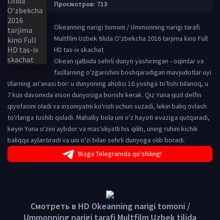
Просмотров: 713
Okeanning narigi tomoni / Ummonning narigi tarafi
Multfilm Uzbek tilida O'zbekcha 2016 tarjima kino Full
HD tas-ix skachat
Okean qalbida sehrli dunyo yashiringan - oqimlar va
fasllarning o'zgarishini boshqaradigan mavjudotlar uyi.
Ularning an'anasi bor: u dunyoning aholisi 16 yoshga to'lishi bilanoq, u
7 kun davomida inson dunyosiga borishi kerak. Qiz Yuna qizil delfin
qiyofasini oladi va insoniyatni ko'rish uchun suzadi, lekin baliq ovlash
to'rlariga tushib qoladi. Mahalliy bola uni o'z hayoti evaziga qutqaradi,
keyin Yuna o'zini aybdor va mas'uliyatli his qilib, uning ruhini kichik
baliqqa aylantiradi va uni o'zi bilan sehrli dunyoga olib boradi.
Bizga Telegramda qo'shiling!
Смотреть в HD Okeanning narigi tomoni /
Ummonning narigi tarafi Multfilm Uzbek tilida