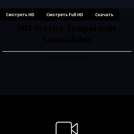
Смотреть HD
Смотреть Full HD
Скачать