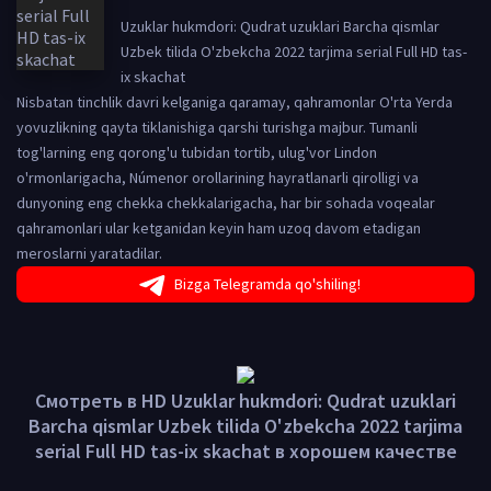
Uzuklar hukmdori: Qudrat uzuklari Barcha qismlar
Uzbek tilida O'zbekcha 2022 tarjima serial Full HD tas-
ix skachat
Nisbatan tinchlik davri kelganiga qaramay, qahramonlar O'rta Yerda
yovuzlikning qayta tiklanishiga qarshi turishga majbur. Tumanli
tog'larning eng qorong'u tubidan tortib, ulug'vor Lindon
o'rmonlarigacha, Númenor orollarining hayratlanarli qirolligi va
dunyoning eng chekka chekkalarigacha, har bir sohada voqealar
qahramonlari ular ketganidan keyin ham uzoq davom etadigan
meroslarni yaratadilar.
Bizga Telegramda qo'shiling!
Смотреть в HD Uzuklar hukmdori: Qudrat uzuklari
Barcha qismlar Uzbek tilida O'zbekcha 2022 tarjima
serial Full HD tas-ix skachat в хорошем качестве