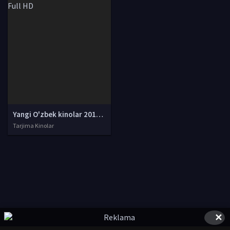
Yangi O'zbek kinolar 2010-2011-2012-2013-2014-2015-2016-2017-2018-2019-2020-2021-2022-2023-2024-2025 O'zbek tilida Uzbek tarjima Full HD
Tarjima Kinolar
✕