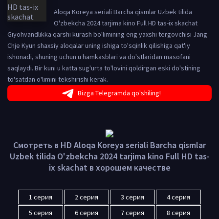
Aloqa Koreya seriali Barcha qismlar Uzbek tilida
O'zbekcha 2024 tarjima kino Full HD tas-ix skachat
Giyohvandlikka qarshi kurash bo'limining eng yaxshi tergovchisi Jang
Chje Kyun shaxsiy aloqalar uning ishiga to'sqinlik qilishiga qat'iy
ishonadi, shuning uchun u hamkasblari va do'stlaridan masofani
saqlaydi. Bir kuni u katta sug'urta to'lovini qoldirgan eski do'stining
to'satdan o'limini tekshirishi kerak.
Bizga Telegramda qo'shiling!
Смотреть в HD Aloqa Koreya seriali Barcha qismlar
Uzbek tilida O'zbekcha 2024 tarjima kino Full HD tas-
ix skachat в хорошем качестве
1 серия
2 серия
3 серия
4 серия
5 серия
6 серия
7 серия
8 серия