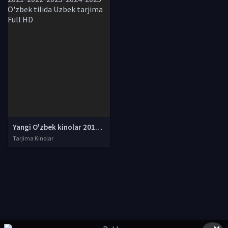
Yangi O'zbek kinolar 2010-2011-2012-2013-2014-2015-2016-2017-2018-2019-2020-2021-2022-2023-2024-2025 O'zbek tilida Uzbek tarjima Full HD
Tarjima Kinolar