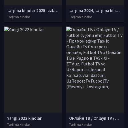
tarjima kinolar 2025, uzbek tarjima kinolar 2025, tarjima kinolar uzbek tilida 2025, tarjima kinolar o zbek 2025, tarjima kinolar o zbek tilida 2025, yangi tarjima kinolar 2025, uzmovi tarjima kinolar 2025, uzmovi com tarjima kinolar 2025, uzbekcha t
tarjima 2024, tarjima kinolar 2024, uzbek tarjima 2024, tarjima kinolar tilida tilida 2024, uzbek tilida tarjima 2024, kino tarjima 2024, uzbek tarjima kinolar 2024, tarjima kinolar 2024 uzbek tilida, tarjima kinolar 2024 o zbek, tarjima kinolar 2024
Tarjima Kinolar
Tarjima Kinolar
Yangi 2022 kinolar
Онлайн ТВ / Onlayn TV / Futbol tv jonli efir, Futbol TV - Прямой эфир Tas-ix Онлайн Tv Смотреть онлайн, Futbol TV » Онлайн ТВ и Радио в TAS-IX! - ZTV.uz, Futbol TV va UzReport telekanal ko'rsatuvlar dasturi, UzReportTv FutbolTv (Rasmiy) - Instagram,
Tarjima Kinolar
Tarjima Kinolar