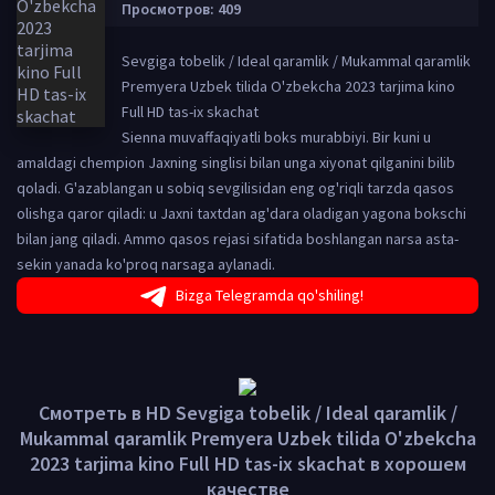
Просмотров: 409
Sevgiga tobelik / Ideal qaramlik / Mukammal qaramlik
Premyera Uzbek tilida O'zbekcha 2023 tarjima kino
Full HD tas-ix skachat
Sienna muvaffaqiyatli boks murabbiyi. Bir kuni u
amaldagi chempion Jaxning singlisi bilan unga xiyonat qilganini bilib
qoladi. G'azablangan u sobiq sevgilisidan eng og'riqli tarzda qasos
olishga qaror qiladi: u Jaxni taxtdan ag'dara oladigan yagona bokschi
bilan jang qiladi. Ammo qasos rejasi sifatida boshlangan narsa asta-
sekin yanada ko'proq narsaga aylanadi.
Bizga Telegramda qo'shiling!
Смотреть в HD Sevgiga tobelik / Ideal qaramlik /
Mukammal qaramlik Premyera Uzbek tilida O'zbekcha
2023 tarjima kino Full HD tas-ix skachat в хорошем
качестве