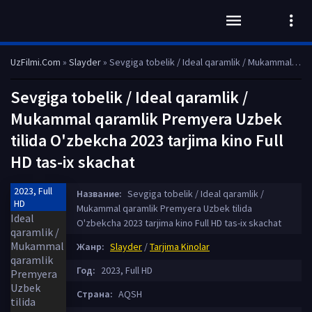
UzFilmi.Com
»
Slayder
» Sevgiga tobelik / Ideal qaramlik / Mukammal qaramlik Premyera Uzbek tilida O'zbekcha 2023 tarjima kino Full HD tas-ix skachat
Sevgiga tobelik / Ideal qaramlik /
Mukammal qaramlik Premyera Uzbek
tilida O'zbekcha 2023 tarjima kino Full
HD tas-ix skachat
2023, Full
Название:
Sevgiga tobelik / Ideal qaramlik /
HD
Mukammal qaramlik Premyera Uzbek tilida
O'zbekcha 2023 tarjima kino Full HD tas-ix skachat
Жанр:
Slayder
/
Tarjima Kinolar
Год:
2023, Full HD
Страна:
AQSH