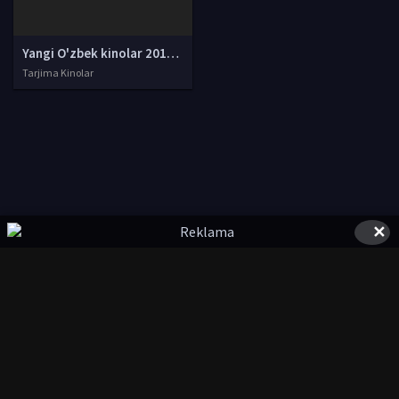
Yangi O'zbek kinolar 2010-2011-2012-2013-2014-2015-2016-2017-2018-2019-2020-2021-2022-2023-2024-2025 O'zbek tilida Uzbek tarjima Full HD
Tarjima Kinolar
✕
© 2020-2026 UzFilmi.Com, Права на фильмы принадлежат их
авторам.
uzfilmi@mail.ru
Все фильмы представлены только для ознакомления. Любой
фильм
будет удален
правообладателя.