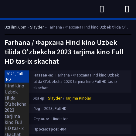
UzFilmi.Com
»
Slayder
» Farhana / Фархана Hind kino Uzbek tilida O'zbekcha 2023 tarjima kino Full HD tas-ix skachat
Farhana / Фархана Hind kino Uzbek
tilida O'zbekcha 2023 tarjima kino Full
HD tas-ix skachat
2023, Full
Название:
Farhana / Фархана Hind kino Uzbek
HD
tilida O'zbekcha 2023 tarjima kino Full HD tas-ix
skachat
Жанр:
Slayder
/
Tarjima Kinolar
Год:
2023, Full HD
Страна:
Hindiston
Просмотров: 404