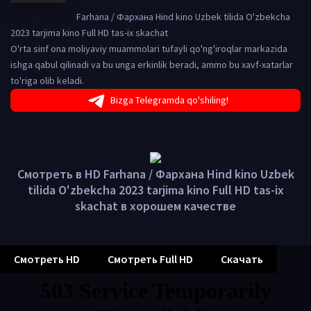
Farhana / Фархана Hind kino Uzbek tilida O'zbekcha
2023 tarjima kino Full HD tas-ix skachat
O'rta sinf ona moliyaviy muammolari tufayli qo'ng'iroqlar markazida
ishga qabul qilinadi va bu unga erkinlik beradi, ammo bu xavf-xatarlar
to'riga olib keladi.
Bizga Telegramda qo'shiling!
Смотреть в HD Farhana / Фархана Hind kino Uzbek
tilida O'zbekcha 2023 tarjima kino Full HD tas-ix
skachat в хорошем качестве
Смотреть HD
Смотреть Full HD
Скачать