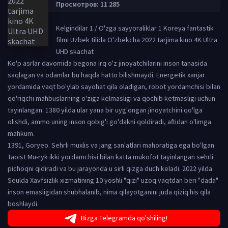
Просмотров: 11 285
Kelgindilar 1 / O'zga sayyoraliklar 1 Koreya fantastik
filmi Uzbek tilida O'zbekcha 2022 tarjima kino 4K Ultra
UHD skachat
Ko'p asrlar davomida begona irq o'z jinoyatchilarini inson tanasida
saqlagan va odamlar bu haqda hatto bilishmaydi. Energetik xanjar
yordamida vaqt bo'ylab sayohat qila oladigan, robot yordamchisi bilan
qo'riqchi mahbuslarning o'ziga kelmasligi va qochib ketmasligi uchun
tayinlangan. 1380 yilda ular yana bir uyg'ongan jinoyatchini qo'lga
olishdi, ammo uning inson qobig'i go'dakni qoldiradi, aftidan o'limga
mahkum.
1391, Goryeo. Sehrli muxlis va jang san'atlari mahoratiga ega bo'lgan
Taoist Mu-ryk ikki yordamchisi bilan katta mukofot tayinlangan sehrli
pichoqni qidiradi va bu jarayonda u sirli qizga duch keladi. 2022 yilda
Seulda Xavfsizlik xizmatining 10 yoshli "qizi" uzoq vaqtdan beri "dada"
inson emasligidan shubhalanib, nima qilayotganini juda qiziq his qila
boshlaydi.
Bizga Telegramda qo'shiling!