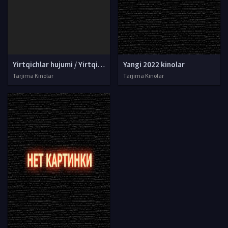
Yirtqichlar hujumi / Yirtqich xujumi Premyera Uzbek tilida O'zbekcha tarjima 2022 kino 4K Ultra UHD skachat
Yangi 2022 kinolar
Tarjima Kinolar
Tarjima Kinolar