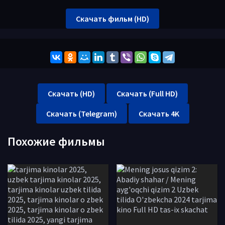
Скачать фильм (HD)
Скачать (HD)
Скачать (Full HD)
Скачать (Telegram)
Скачать 4K
Похожие фильмы