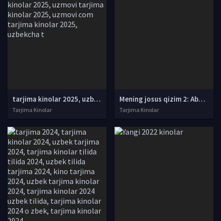
tarjima kinolar 2025, uzbek tarjima kinolar 2025, tarjima kinolar uzbek tilida 2025, tarjima kinolar o zbek 2025, tarjima kinolar o zbek tilida 2025, yangi tarjima kinolar 2025, uzmovi tarjima kinolar 2025, uzmovi com tarjima kinolar 2025, uzbekcha t
Mening josus qizim 2: Abadiy shahar / Mening ayg'oqchi qizim 2 Uzbek tilida O'zbekcha 2024 tarjima kino Full HD tas-ix skachat
Tarjima Kinolar
Tarjima Kinolar