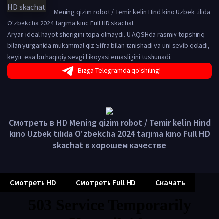
Mening qizim robot / Temir kelin Hind kino Uzbek tilida
O'zbekcha 2024 tarjima kino Full HD skachat
Aryan ideal hayot sherigini topa olmaydi. U AQSHda rasmiy topshiriq
bilan yurganida mukammal qiz Sifra bilan tanishadi va uni sevib qoladi,
keyin esa bu haqiqiy sevgi hikoyasi emasligini tushunadi.
Bizga Telegramda qo'shiling!
Смотреть в HD Mening qizim robot / Temir kelin Hind
kino Uzbek tilida O'zbekcha 2024 tarjima kino Full HD
skachat в хорошем качестве
Смотреть HD
Смотреть Full HD
Скачать