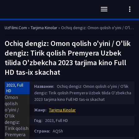
UzFilmi.Com
»
Tarjima Kinolar
» Ochiq dengiz: Omon qolish o'yini / O'lik dengiz: Tirik qolish Premyera Uzbek tilida O'zbekcha 2023 tarjima kino Full HD tas-ix skachat
Ochiq dengiz: Omon qolish o'yini / O'lik
dengiz: Tirik qolish Premyera Uzbek
tilida O'zbekcha 2023 tarjima kino Full
HD tas-ix skachat
2023, Full
Название:
Ochiq dengiz: Omon qolish o'yini / O'lik
HD
dengiz: Tirik qolish Premyera Uzbek tilida O'zbekcha
2023 tarjima kino Full HD tas-ix skachat
Жанр:
Tarjima Kinolar
Год:
2023, Full HD
Страна:
AQSh