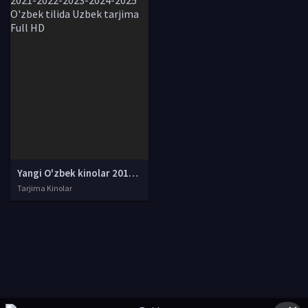
Yangi O'zbek kinolar 2010-2011-2012-2013-2014-2015-2016-2017-2018-2019-2020-2021-2022-2023-2024-2025 O'zbek tilida Uzbek tarjima Full HD
Tarjima Kinolar