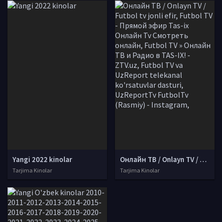
Yangi 2022 kinolar
Онлайн ТВ / Onlayn TV / Futbol tv jonli efir, Futbol TV - Прямой эфир Tas-ix Онлайн Tv Смотреть онлайн, Futbol TV » Онлайн ТВ и Радио в TAS-IX! - ZTV.uz, Futbol TV va UzReport telekanal ko'rsatuvlar dasturi, UzReportTv FutbolTv (Rasmiy) - Instagram,
Tarjima Kinolar
Tarjima Kinolar