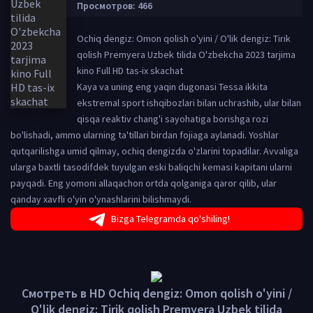
Просмотров: 466
Ochiq dengiz: Omon qolish o'yini / O'lik dengiz: Tirik
qolish Premyera Uzbek tilida O'zbekcha 2023 tarjima
kino Full HD tas-ix skachat
Kaya va uning eng yaqin dugonasi Tessa ikkita
ekstremal sport ishqibozlari bilan uchrashib, ular bilan
qisqa reaktiv chang'i sayohatiga borishga rozi
bo'lishadi, ammo ularning ta'tillari birdan fojiaga aylanadi. Yoshlar
qutqarilishga umid qilmay, ochiq dengizda o'zlarini topadilar. Avvaliga
ularga baxtli tasodifdek tuyulgan eski baliqchi kemasi kapitani ularni
payqadi. Eng yomoni allaqachon ortda qolganiga qaror qilib, ular
qanday xavfli o'yin o'ynashlarini bilishmaydi.
Bizga Telegramda qo'shiling!
Смотреть в HD Ochiq dengiz: Omon qolish o'yini /
O'lik dengiz: Tirik qolish Premyera Uzbek tilida