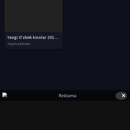
Yangi O'zbek kinolar 2010-2011-2012-2013-2014-2015-2016-2017-2018-2019-2020-2021-2022-2023-2024-2025 O'zbek tilida Uzbek tarjima Full HD
Tarjima Kinolar
✕
© 2020-2026 UzFilmi.Com, Права на фильмы принадлежат их