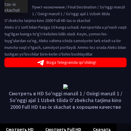
Пункт назначения / Final Destination / So'nggi manzil
1 / Oxirgi manzil 1 / So'nggi ajal 1 Uzbek tilida
O'zbekcha tarjima kino 2000 Full HD tas-ix skachat
Aleks o'z sinfi bilan Parijga 10 kunga uchadi. Aeroportda u jo'nash vaqti
tug'ilgan kuniga to'g'ri kelishini bilib oladi. Keyin, yomon his-
tuyg'ulardan so'ng, Aleks vahima ichida samolyotni tark etadi va bir
muncha vaqt o'tgach, samolyot portlaydi. Ammo tez orada Aleks bilan
tushgan yo'lovchilar birin-ketin o'lishni boshlaydilar.
Bizga Telegramda qo'shiling!
Смотреть в HD So'nggi manzil 1 / Oxirgi manzil 1 /
So'nggi ajal 1 Uzbek tilida O'zbekcha tarjima kino
2000 Full HD tas-ix skachat в хорошем качестве
Смотреть HD
Смотреть Full HD
Скачать