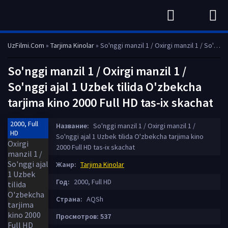
UzFilmi.Com
»
Tarjima Kinolar
» So'nggi manzil 1 / Oxirgi manzil 1 / So'nggi ajal 1 Uzbek tilida O'zbekcha tarjima kino 2000 Full HD tas-ix skachat
So'nggi manzil 1 / Oxirgi manzil 1 /
So'nggi ajal 1 Uzbek tilida O'zbekcha
tarjima kino 2000 Full HD tas-ix skachat
2000, Full
Название:
So'nggi manzil 1 / Oxirgi manzil 1 /
HD
So'nggi ajal 1 Uzbek tilida O'zbekcha tarjima kino
2000 Full HD tas-ix skachat
Жанр:
Tarjima Kinolar
Год:
2000, Full HD
Страна:
AQSh
Просмотров: 537