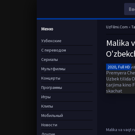
UzFilmi.Com
»
Ta
Меню
Malika v
Узбекские
С переводом
O'zbekch
Сериалы
2020, Full HD
Мультфилмы
Концерты
Программы
Игры
Клипы
Мобильный
Новости
Malika va vaqt r
Другие