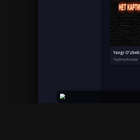
Tarjima Kinolar
© 2020-2026 UzFilmi.Com, Права на фильмы при
Все фильмы представлены только для ознако