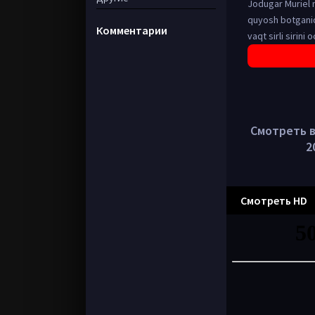
Jodugar Muriel m
quyosh botganida
Комментарии
vaqt sirli sirini
Смотреть в 
2
Смотреть HD