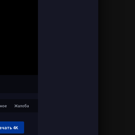
нное
Жалоба
ачать 4K