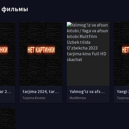
е фильмы
tarjima kinolar 2025, uzbek tarjima kinolar 2025, tarjima kinolar uzbek tilida 2025, tarjima kinolar o zbek 2025, tarjima kinolar o zbek tilida 2025, yangi tarjima kinolar 2025, uzmovi tarjima kinolar 2025, uzmovi com tarjima kinolar 2025, uzbekcha t
tarjima 2024, tarjima kinolar 2024, uzbek tarjima 2024, tarjima kinolar tilida tilida 2024, uzbek tilida tarjima 2024, kino tarjima 2024, uzbek tarjima kinolar 2024, tarjima kinolar 2024 uzbek tilida, tarjima kinolar 2024 o zbek, tarjima kinolar 2024
Yalmog'iz va afsun kitobi / Yaga va afsun kitobi Multfilm Uzbek tilida O'zbekcha 2023 tarjima kino Full HD skachat
Yangi 
Tarjima Kinolar
Multfilmlar
Tarjima