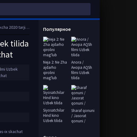
ll HD tas-ix skachat
Популярное
ek tilida
chat
Neja 2: Ne Zha
Anora /
ajdarho
Анора AQSh
ilmi Uzbek
qirolini
filmi Uzbek
chat
mag'lub
tilida
Siyosatchilar
Sharaf qonuni
Hind kino
/ Jasorat
Uzbek tilida
qonuni /
as-ix skachat