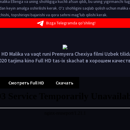
alika Ellenga va uning shohligiga kuchli afsun qildi, bu uning yigirmanchi tug
n keyin amalga oshirilishi kerak. O'z shohligini saqlab qolish uchun malika 
 ochishi, topshiriqni bajarishi va qora sehrni mag'lub qilishi kerak.
Bizga Telegramda qo'shiling!
HD Malika va vaqt runi Premyera Chexiya filmi Uzbek tili
020 tarjima kino Full HD tas-ix skachat в хорошем качест
Смотреть Full HD
Скачать