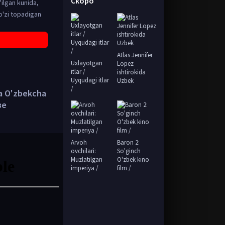
Скоро
'ilgan kunida,
o'zi topadigan
Atlas Jennifer
Uxlayotgan
Lopez
itlar /
ishtirokida
Uyqudagi itlar
Uzbek
/
da O'zbekcha
ве
Arvoh
Baron 2:
ovchilari:
So'ginch
Muzlatilgan
O'zbek kino
imperiya /
film /