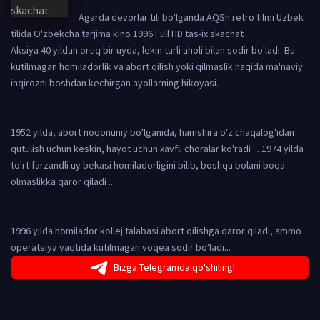
Agarda devorlar tili bo'lganda AQSh retro filmi Uzbek
tilida O'zbekcha tarjima kino 1996 Full HD tas-ix skachat
Aksiya 40 yildan ortiq bir uyda, lekin turli aholi bilan sodir bo'ladi. Bu
kutilmagan homiladorlik va abort qilish yoki qilmaslik haqida ma'naviy
inqirozni boshdan kechirgan ayollarning hikoyasi.
1952 yilda, abort noqonuniy bo'lganida, hamshira o'z chaqalog'idan
qutulish uchun keskin, hayot uchun xavfli choralar ko'radi ... 1974 yilda
to'rt farzandli uy bekasi homiladorligini bilib, boshqa bolani boqa
olmaslikka qaror qiladi ...
1996 yilda homilador kollej talabasi abort qilishga qaror qiladi, ammo
operatsiya vaqtida kutilmagan voqea sodir bo'ladi...
Bizga Telegramda qo'shiling!