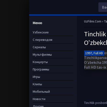
UzFilmi.Com
»
Ta
Меню
Tinchlik
Узбекские
С переводом
O'zbekch
Сериалы
1997, Full HD
Мультфилмы
Концерты
Программы
Игры
Клипы
Мобильный
Новости
Tinchlik posbonl
Другие