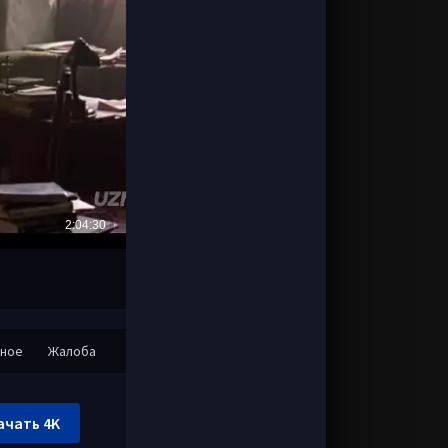
нное
Жалоба
ачать 4K