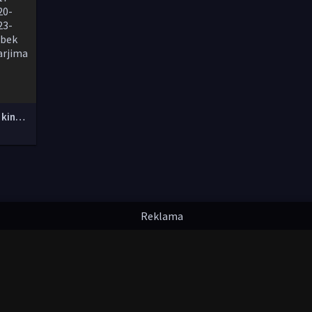
Yangi O'zbek kinolar 2010-2011-2012-2013-2014-2015-2016-2017-2018-2019-2020-2021-2022-2023-2024-2025 O'zbek tilida Uzbek tarjima Full HD
надлежат их авторам.
uzfilmi@mail.ru
мления. Любой фильм
будет удален
правообладателя.