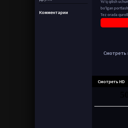
Yo'q qilish uch
bo'lgan portlash
Комментарии
Tez orada quroll
Смотреть в
Смотреть HD