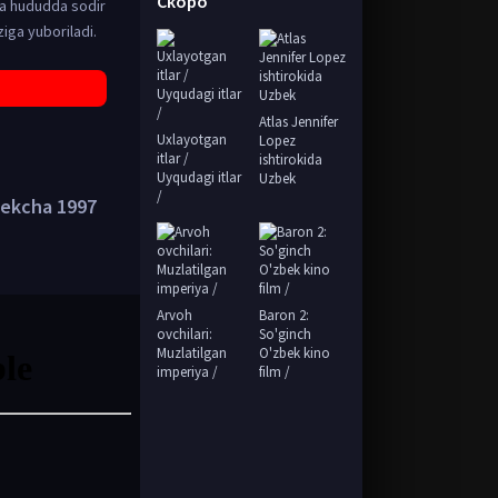
Скоро
ka hududda sodir
iga yuboriladi.
Atlas Jennifer
Uxlayotgan
Lopez
itlar /
ishtirokida
Uyqudagi itlar
Uzbek
/
bekcha 1997
Arvoh
Baron 2:
ovchilari:
So'ginch
Muzlatilgan
O'zbek kino
imperiya /
film /