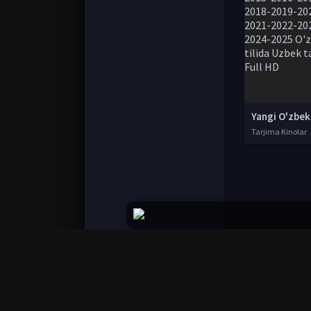
Tarjima Kinolar
© 2020-2026 UzFilmi.Com, Права на фильмы при
Все фильмы представлены только для ознако