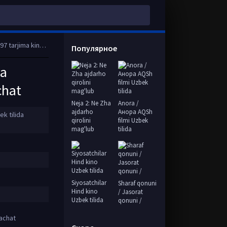
 HD tas-ix skachat
Популярное
da
chat
Neja 2: Ne Zha
Anora /
ajdarho
Анора AQSh
ek tilida
qirolini
filmi Uzbek
mag'lub
tilida
Siyosatchilar
Sharaf qonuni
Hind kino
/ Jasorat
Uzbek tilida
qonuni /
kachat