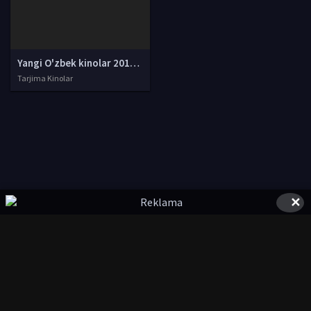
Yangi O'zbek kinolar 2010-2011-2012-2013-2014-2015-2016-2017-2018-2019-2020-2021-2022-2023-2024-2025 O'zbek tilida Uzbek tarjima Full HD
Tarjima Kinolar
✕
© 2020-2026 UzFilmi.Com, Права на фильмы принадлежат их
авторам.
uzfilmi@mail.ru
Все фильмы представлены только для ознакомления. Любой