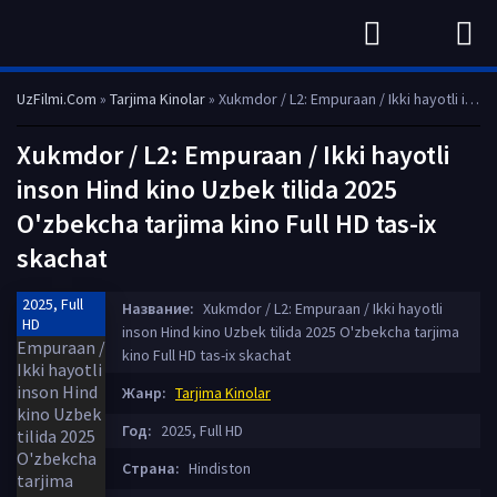
UzFilmi.Com
»
Tarjima Kinolar
» Xukmdor / L2: Empuraan / Ikki hayotli inson Hind kino Uzbek tilida 2025 O'zbekcha tarjima kino Full HD tas-ix skachat
Xukmdor / L2: Empuraan / Ikki hayotli
inson Hind kino Uzbek tilida 2025
O'zbekcha tarjima kino Full HD tas-ix
skachat
2025, Full
Название:
Xukmdor / L2: Empuraan / Ikki hayotli
HD
inson Hind kino Uzbek tilida 2025 O'zbekcha tarjima
kino Full HD tas-ix skachat
Жанр:
Tarjima Kinolar
Год:
2025, Full HD
Страна:
Hindiston