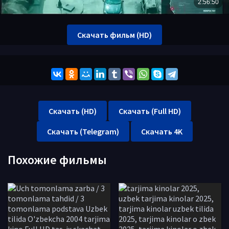
Скачать фильм (HD)
Скачать (HD)
Скачать (Full HD)
Скачать (Telegram)
Скачать 4K
Похожие фильмы