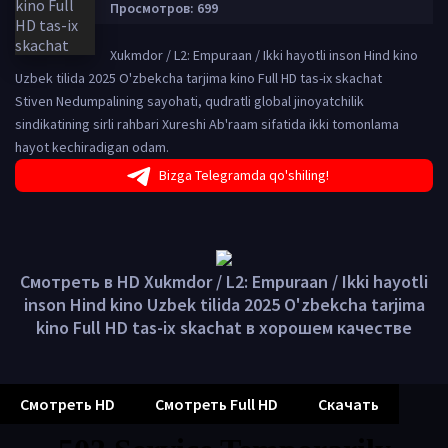
Просмотров: 699
Xukmdor / L2: Empuraan / Ikki hayotli inson Hind kino
Uzbek tilida 2025 O'zbekcha tarjima kino Full HD tas-ix skachat
Stiven Nedumpalining sayohati, qudratli global jinoyatchilik
sindikatining sirli rahbari Xureshi Ab'raam sifatida ikki tomonlama
hayot kechiradigan odam.
Bizga Telegramda qo'shiling!
Смотреть в HD Xukmdor / L2: Empuraan / Ikki hayotli
inson Hind kino Uzbek tilida 2025 O'zbekcha tarjima
kino Full HD tas-ix skachat в хорошем качестве
Смотреть HD
Смотреть Full HD
Скачать