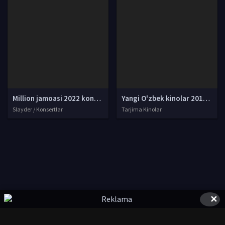
Million jamoasi 2022 konserti / Million jamoasi konsert dasturi 2022 4K UHD tas-ix skachat
Yangi O'zbek kinolar 2010-2011-2012-2013-2014-2015-2016-2017-2018-2019-2020-2021-2022-2023-2024-2025 O'zbek tilida Uzbek tarjima Full HD
Slayder / Konsertlar
Tarjima Kinolar
✕