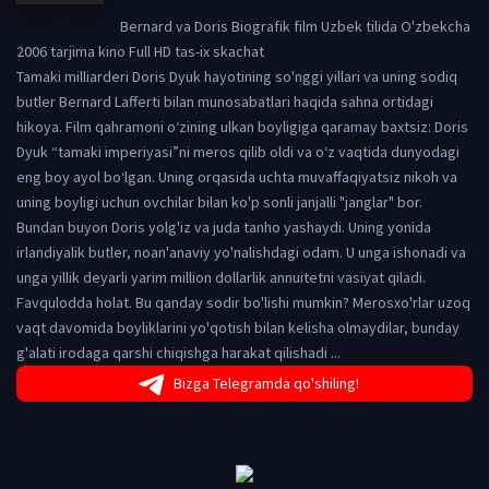
Bernard va Doris Biografik film Uzbek tilida O'zbekcha
2006 tarjima kino Full HD tas-ix skachat
Tamaki milliarderi Doris Dyuk hayotining so'nggi yillari va uning sodiq
butler Bernard Lafferti bilan munosabatlari haqida sahna ortidagi
hikoya. Film qahramoni o‘zining ulkan boyligiga qaramay baxtsiz: Doris
Dyuk “tamaki imperiyasi”ni meros qilib oldi va o‘z vaqtida dunyodagi
eng boy ayol bo‘lgan. Uning orqasida uchta muvaffaqiyatsiz nikoh va
uning boyligi uchun ovchilar bilan ko'p sonli janjalli "janglar" bor.
Bundan buyon Doris yolg'iz va juda tanho yashaydi. Uning yonida
irlandiyalik butler, noan'anaviy yo'nalishdagi odam. U unga ishonadi va
unga yillik deyarli yarim million dollarlik annuitetni vasiyat qiladi.
Favqulodda holat. Bu qanday sodir bo'lishi mumkin? Merosxo'rlar uzoq
vaqt davomida boyliklarini yo'qotish bilan kelisha olmaydilar, bunday
g'alati irodaga qarshi chiqishga harakat qilishadi ...
Bizga Telegramda qo'shiling!