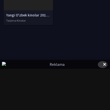
Yangi O'zbek kinolar 2010-2011-2012-2013-2014-2015-2016-2017-2018-2019-2020-2021-2022-2023-2024-2025 O'zbek tilida Uzbek tarjima Full HD
Tarjima Kinolar
✕
© 2020-2026 UzFilmi.Com, Права на фильмы принадлежат их
авторам.
uzfilmi@mail.ru
Все фильмы представлены только для ознакомления. Любой
фильм
будет удален
правообладателя.