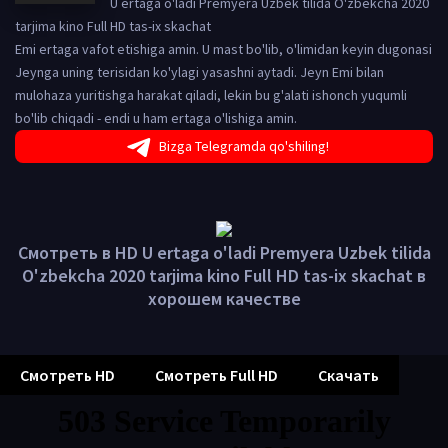
U ertaga o'ladi Premyera Uzbek tilida O'zbekcha 2020
tarjima kino Full HD tas-ix skachat
Emi ertaga vafot etishiga amin. U mast bo'lib, o'limidan keyin dugonasi
Jeynga uning terisidan ko'ylagi yasashni aytadi. Jeyn Emi bilan
mulohaza yuritishga harakat qiladi, lekin bu g'alati ishonch yuqumli
bo'lib chiqadi - endi u ham ertaga o'lishiga amin.
Bizga Telegramda qo'shiling!
Смотреть в HD U ertaga o'ladi Premyera Uzbek tilida
O'zbekcha 2020 tarjima kino Full HD tas-ix skachat в
хорошем качестве
Смотреть HD
Смотреть Full HD
Скачать