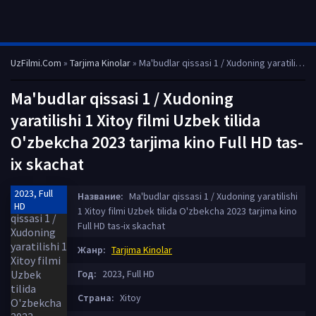
UzFilmi.Com
»
Tarjima Kinolar
» Ma'budlar qissasi 1 / Xudoning yaratilishi 1 Xitoy filmi Uzbek tilida O'zbekcha 2023 tarjima kino Full HD tas-ix skachat
Ma'budlar qissasi 1 / Xudoning
yaratilishi 1 Xitoy filmi Uzbek tilida
O'zbekcha 2023 tarjima kino Full HD tas-
ix skachat
2023, Full
Название:
Ma'budlar qissasi 1 / Xudoning yaratilishi
HD
1 Xitoy filmi Uzbek tilida O'zbekcha 2023 tarjima kino
Full HD tas-ix skachat
Жанр:
Tarjima Kinolar
Год:
2023, Full HD
Страна:
Xitoy