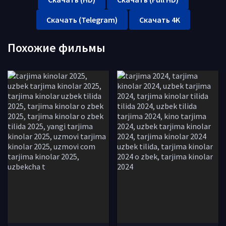
Скачать (Telegram)
Скачать 4K
Похожие фильмы