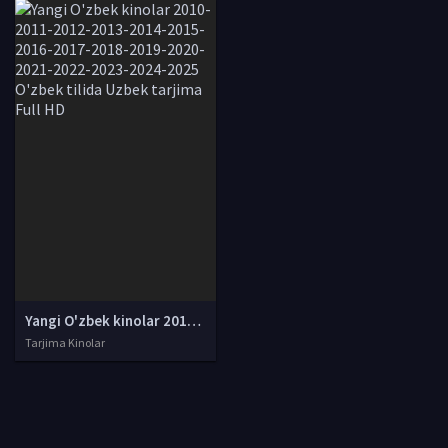
Yangi O'zbek kinolar 2010-2011-2012-2013-2014-2015-2016-2017-2018-2019-2020-2021-2022-2023-2024-2025 O'zbek tilida Uzbek tarjima Full HD
Tarjima Kinolar