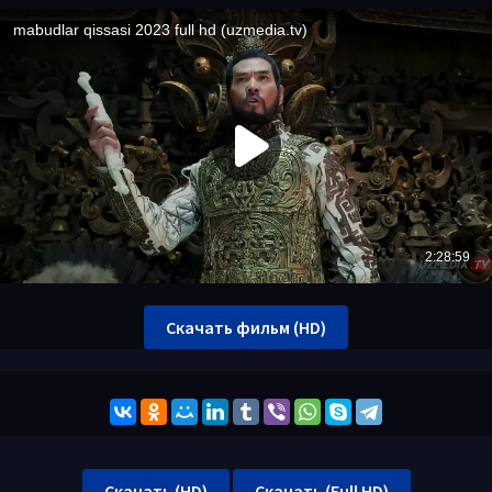
Скачать фильм (HD)
Скачать (HD)
Скачать (Full HD)