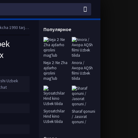
ll HD tas-ix skachat
Популярное
bek
x
Neja 2: Ne Zha
Anora /
ajdarho
Анора AQSh
qirolini
filmi Uzbek
mag'lub
tilida
ishi Uzbek
chat
Siyosatchilar
Sharaf qonuni
Hind kino
/ Jasorat
Uzbek tilida
qonuni /