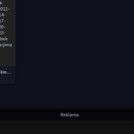
Yangi O'zbek kinolar 2010-2011-2012-2013-2014-2015-2016-2017-2018-2019-2020-2021-2022-2023-2024-2025 O'zbek tilida Uzbek tarjima Full HD