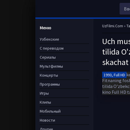
UzFilmi.Com
»
Ta
Меню
Uch mush
Узбекские
С переводом
tilida O
Сериалы
skachat
Мультфилмы
1993, Full HD
Концерты
Программы
Игры
Клипы
Мобильный
Новости
Другие