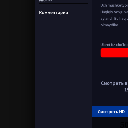
Uch mushketyorla
Haqiqiy sevgi v
Комментарии
aylandi. Bu haqi
olmaydilar.
Ularni tiz cho'kt
Смотреть в 
1
Смотреть HD