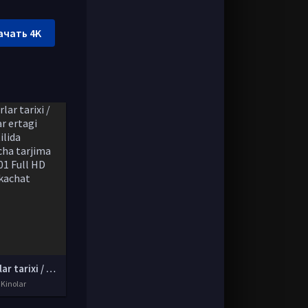
ачать 4K
Ritsarlar tarixi / Ritsarlar ertagi Uzbek tilida O'zbekcha tarjima kino 2001 Full HD tas-ix skachat
 Kinolar