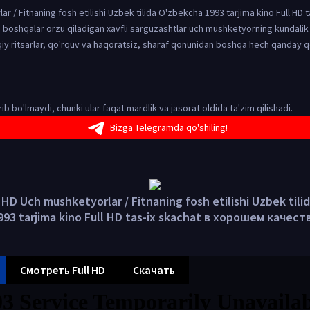
r / Fitnaning fosh etilishi Uzbek tilida O'zbekcha 1993 tarjima kino Full HD t
a boshqalar orzu qiladigan xavfli sarguzashtlar uch mushketyorning kundalik
qiy ritsarlar, qo'rquv va haqoratsiz, sharaf qonunidan boshqa hech qanday 
irib bo'lmaydi, chunki ular faqat mardlik va jasorat oldida ta'zim qilishadi.
Bizga Telegramda qo'shiling!
HD Uch mushketyorlar / Fitnaning fosh etilishi Uzbek tili
993 tarjima kino Full HD tas-ix skachat в хорошем качест
Смотреть Full HD
Скачать