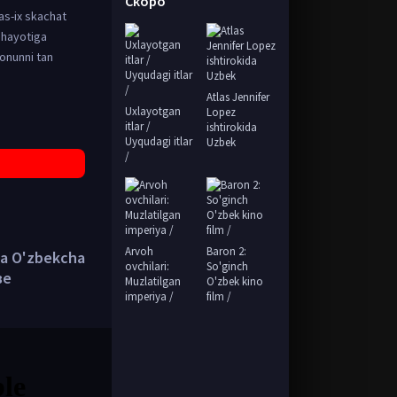
Скоро
as-ix skachat
 hayotiga
qonunni tan
Atlas Jennifer
Uxlayotgan
Lopez
itlar /
ishtirokida
Uyqudagi itlar
Uzbek
/
Arvoh
Baron 2:
da O'zbekcha
ovchilari:
So'ginch
ве
Muzlatilgan
O'zbek kino
imperiya /
film /