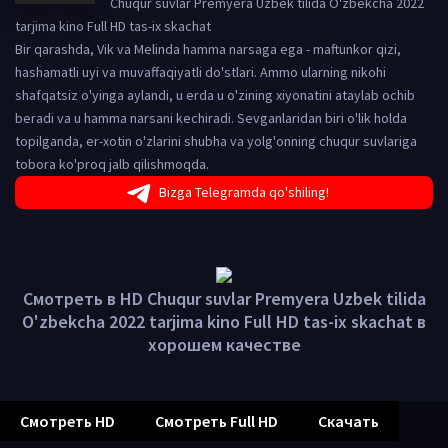
Chuqur suvlar Premyera Uzbek tilida O'zbekcha 2022
tarjima kino Full HD tas-ix skachat
Bir qarashda, Vik va Melinda hamma narsaga ega - maftunkor qizi,
hashamatli uyi va muvaffaqiyatli do'stlari. Ammo ularning nikohi
shafqatsiz o'yinga aylandi, u erda u o'zining xiyonatini ataylab ochib
beradi va u hamma narsani kechiradi. Sevganlaridan biri o'lik holda
topilganda, er-xotin o'zlarini shubha va yolg'onning chuqur suvlariga
tobora ko'proq jalb qilishmoqda.
Bizga Telegramda qo'shiling!
Смотреть в HD Chuqur suvlar Premyera Uzbek tilida
O'zbekcha 2022 tarjima kino Full HD tas-ix skachat в
хорошем качестве
Смотреть HD
Смотреть Full HD
Скачать