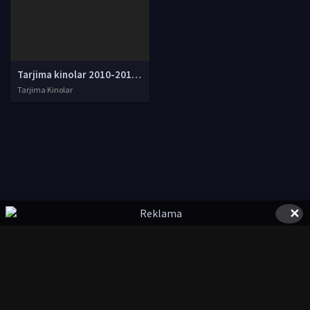
Tarjima kinolar 2010-2011-2012-2013-2014-2015-2016-2017-2018-2019-2020-2021-2022-2023-2024-2025 O'zbek tilida Uzbek tarjima Full HD
Tarjima Kinolar
✕
© 2020-2026 UzFilmi.Com, Права на фильмы принадлежат их
авторам.
uzfilmi@mail.ru