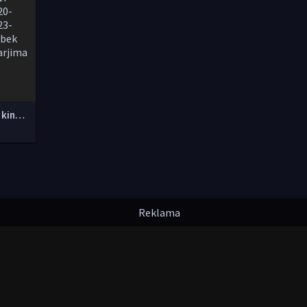
Yangi O'zbek kinolar 2010-2011-2012-2013-2014-2015-2016-2017-2018-2019-2020-2021-2022-2023-2024-2025 O'zbek tilida Uzbek tarjima Full HD
надлежат их авторам.
uzfilmi@mail.ru
мления. Любой фильм
будет удален
правообладателя.