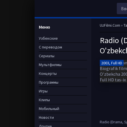
UzFilmi.Com
»
Ta
Меню
Radio (D
Узбекские
С переводом
O'zbekch
Сериалы
2003, Full HD
Мультфилмы
Концерты
Программы
Игры
Клипы
Мобильный
Новости
Radio (Drama, Sp
Другие