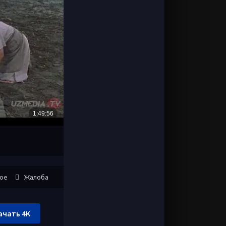
ное
Жалоба
ачать 4K