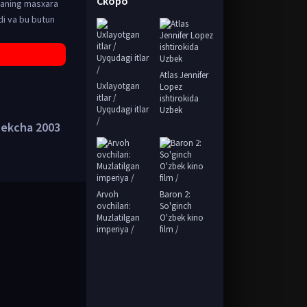
Скоро
chaning masxara
di va bu butun
Atlas Jennifer
Uxlayotgan
Lopez
itlar /
ishtirokida
Uyqudagi itlar
Uzbek
/
bekcha 2003
Arvoh
Baron 2:
ovchilari:
So'ginch
Muzlatilgan
O'zbek kino
imperiya /
film /