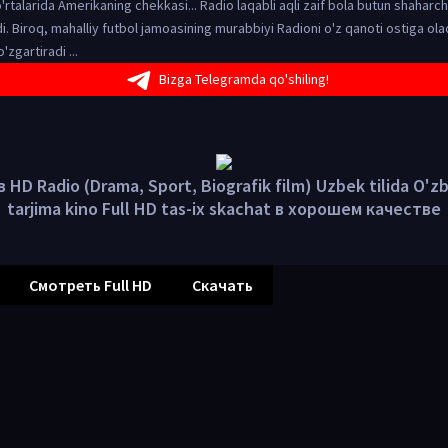
'rtalarida Amerikaning chekkasi... Radio laqabli aqli zaif bola butun shahar
i. Biroq, mahalliy futbol jamoasining murabbiyi Radioni o'z qanoti ostiga ola
'zgartiradi ...
Bizga Telegramda qo'shiling!
 HD Radio (Drama, Sport, Biografik film) Uzbek tilida O'z
tarjima kino Full HD tas-ix skachat в хорошем качестве
Смотреть Full HD
Скачать