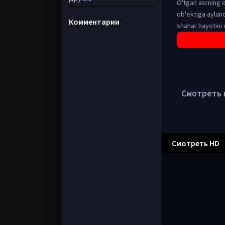
O'tgan asrning o
ob'ektiga ayland
Комментарии
shahar hayotini o
Смотреть в
Смотреть HD