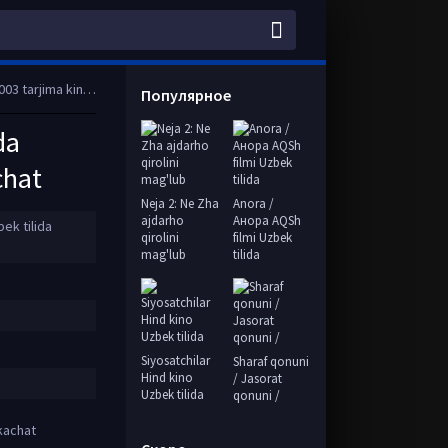
l HD tas-ix skachat
Популярное
da
chat
Neja 2: Ne Zha
Anora /
ajdarho
Анора AQSh
ek tilida
qirolini
filmi Uzbek
mag'lub
tilida
Siyosatchilar
Sharaf qonuni
Hind kino
/ Jasorat
Uzbek tilida
qonuni /
skachat