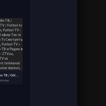
Онлайн ТВ / Onlayn TV / Futbol tv jonli efir, Futbol TV - Прямой эфир Tas-ix Онлайн Tv Смотреть онлайн, Futbol TV » Онлайн ТВ и Радио в TAS-IX! - ZTV.uz, Futbol TV va UzReport telekanal ko'rsatuvlar dasturi, UzReportTv FutbolTv (Rasmiy) - Instagram,
 Kinolar