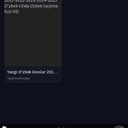
Yangi O'zbek kinolar 2010-2011-2012-2013-2014-2015-2016-2017-2018-2019-2020-2021-2022-2023-2024-2025 O'zbek tilida Uzbek tarjima Full HD
Tarjima Kinolar