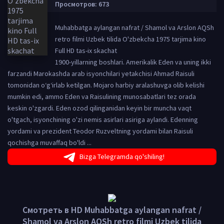
Просмотров: 673
Muhabbatga aylangan nafrat / Shamol va Arslon AQSh
retro filmi Uzbek tilida O'zbekcha 1975 tarjima kino
Full HD tas-ix skachat
1900-yillarning boshlari. Amerikalik Eden va uning ikki
farzandi Marokashda arab isyonchilari yetakchisi Ahmad Raisuli
tomonidan o‘g‘irlab ketilgan. Mojaro harbiy aralashuvga olib kelishi
mumkin edi, ammo Eden va Raisulining munosabatlari tez orada
keskin o'zgardi. Eden ozod qilinganidan keyin bir muncha vaqt
o'tgach, isyonchining o'zi nemis asirlari asiriga aylandi. Edenning
yordami va prezident Teodor Ruzveltning yordami bilan Raisuli
qochishga muvaffaq bo'ldi ...
Bizga Telegramda qo'shiling!
Смотреть в HD Muhabbatga aylangan nafrat /
Shamol va Arslon AQSh retro filmi Uzbek tilida