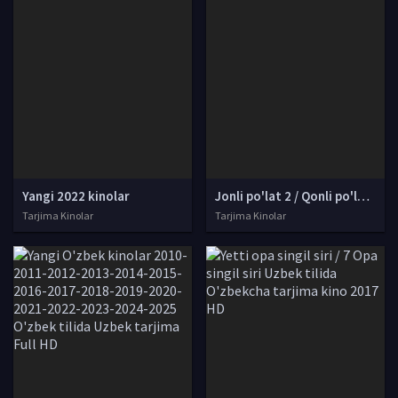
Yangi 2022 kinolar
Jonli po'lat 2 / Qonli po'lat 2 / Tirik po'lat 2 Uzbek tilida O'zbekcha tarjima kino 2021 Full HD tas-ix skachat
Tarjima Kinolar
Tarjima Kinolar