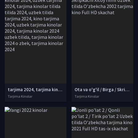
tarjima 2024, tarjima kinolar 2024, uzbek tarjima 2024, tarjima kinolar tilida tilida 2024, uzbek tilida tarjima 2024, kino tarjima 2024, uzbek tarjima kinolar 2024, tarjima kinolar 2024 uzbek tilida, tarjima kinolar 2024 o zbek, tarjima kinolar 2024
Ota va o'g'il / Birga / Skripkachi Xitoy filmi Uzbek tilida O'zbekcha 2002 tarjima kino Full HD skachat
Tarjima Kinolar
Tarjima Kinolar