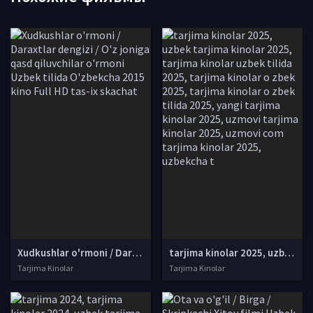
Xudkushlar o'rmoni / Daraxtlar dengizi / O'z joniga qasd qiluvchilar o'rmoni Uzbek tilida O'zbekcha 2015 kino Full HD tas-ix skachat
tarjima kinolar 2025, uzbek tarjima kinolar 2025, tarjima kinolar uzbek tilida 2025, tarjima kinolar o zbek 2025, tarjima kinolar o zbek tilida 2025, yangi tarjima kinolar 2025, uzmovi tarjima kinolar 2025, uzmovi com tarjima kinolar 2025, uzbekcha t
Tarjima Kinolar
Tarjima Kinolar