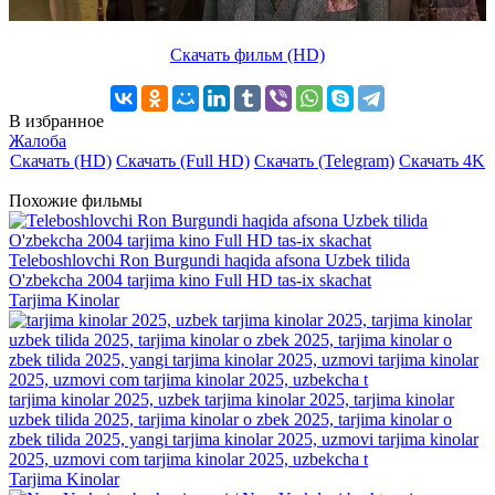
Скачать фильм (HD)
В избранное
Жалоба
Скачать (HD)
Скачать (Full HD)
Скачать (Telegram)
Скачать 4K
Похожие фильмы
Teleboshlovchi Ron Burgundi haqida afsona Uzbek tilida
O'zbekcha 2004 tarjima kino Full HD tas-ix skachat
Tarjima Kinolar
tarjima kinolar 2025, uzbek tarjima kinolar 2025, tarjima kinolar
uzbek tilida 2025, tarjima kinolar o zbek 2025, tarjima kinolar o
zbek tilida 2025, yangi tarjima kinolar 2025, uzmovi tarjima kinolar
2025, uzmovi com tarjima kinolar 2025, uzbekcha t
Tarjima Kinolar