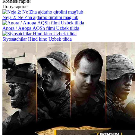
Комментарии
Популярное
Neja 2: Ne Zha ajdarho qirolini mag'lub
Anora / Анора AQSh filmi Uzbek tilida
Siyosatchilar Hind kino Uzbek tilida