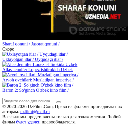
Sharaf qonuni / Jasorat qonuni /
Скоро
Uxlayotgan itlar / Uyqudagi itlar /
Atlas Jennifer Lopez ishtirokida Uzbek
Arvoh ovchilari: Muzlatilgan imperiya /
Baron 2: So'ginch O'zbek kino film /
© 2020-2026 UzFilmi.Com, Права на фильмы принадлежат их
авторам.
uzfilmi@mail.ru
Все фильмы представлены только для ознакомления. Любой
фильм
будет удален
правообладателя.