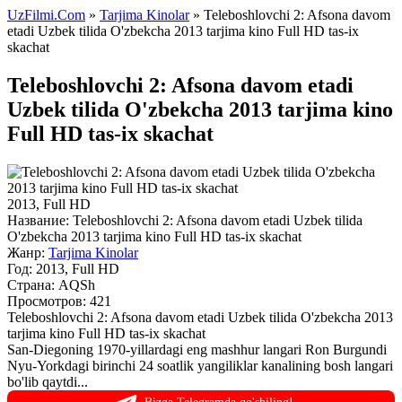
UzFilmi.Com
»
Tarjima Kinolar
» Teleboshlovchi 2: Afsona davom
etadi Uzbek tilida O'zbekcha 2013 tarjima kino Full HD tas-ix
skachat
Teleboshlovchi 2: Afsona davom etadi
Uzbek tilida O'zbekcha 2013 tarjima kino
Full HD tas-ix skachat
2013, Full HD
Название:
Teleboshlovchi 2: Afsona davom etadi Uzbek tilida
O'zbekcha 2013 tarjima kino Full HD tas-ix skachat
Жанр:
Tarjima Kinolar
Год:
2013, Full HD
Страна:
AQSh
Просмотров: 421
Teleboshlovchi 2: Afsona davom etadi Uzbek tilida O'zbekcha 2013
tarjima kino Full HD tas-ix skachat
San-Diegoning 1970-yillardagi eng mashhur langari Ron Burgundi
Nyu-Yorkdagi birinchi 24 soatlik yangiliklar kanalining bosh langari
bo'lib qaytdi...