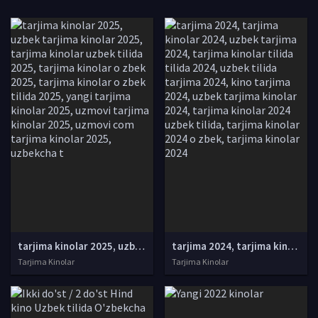
tarjima kinolar 2025, uzbek tarjima kinolar 2025, tarjima kinolar uzbek tilida 2025, tarjima kinolar o zbek 2025, tarjima kinolar o zbek tilida 2025, yangi tarjima kinolar 2025, uzmovi tarjima kinolar 2025, uzmovi com tarjima kinolar 2025, uzbekcha t
tarjima 2024, tarjima kinolar 2024, uzbek tarjima 2024, tarjima kinolar tilida tilida 2024, uzbek tilida tarjima 2024, kino tarjima 2024, uzbek tarjima kinolar 2024, tarjima kinolar 2024 uzbek tilida, tarjima kinolar 2024 o zbek, tarjima kinolar 2024
Tarjima Kinolar
Tarjima Kinolar