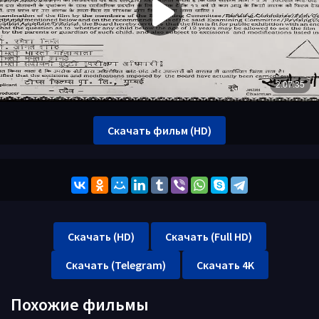
Скачать фильм (HD)
Скачать (HD)
Скачать (Full HD)
Скачать (Telegram)
Скачать 4K
Похожие фильмы