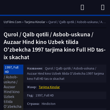
UzFilmi.Com
»
Tarjima Kinolar
» Qurol / Qalb qotili / Asbob-uskuna / Auzaar Hind kino Uzbek tilida O'zbekcha 1997 tarjima kino Full HD tas-ix skachat
Qurol / Qalb qotili / Asbob-uskuna /
Auzaar Hind kino Uzbek tilida
O'zbekcha 1997 tarjima kino Full HD tas-
ix skachat
1997, Full
Название:
Qurol / Qalb qotili / Asbob-uskuna /
HD
Auzaar Hind kino Uzbek tilida O'zbekcha 1997 tarjima
kino Full HD tas-ix skachat
Жанр:
Tarjima Kinolar
Год:
1997, Full HD
Страна:
Hindiston