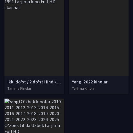
Ikki do'st / 2 do'st Hind kino Uzbek tilida O'zbekcha 1991 tarjima kino Full HD skachat
Yangi 2022 kinolar
Tarjima Kinolar
Tarjima Kinolar