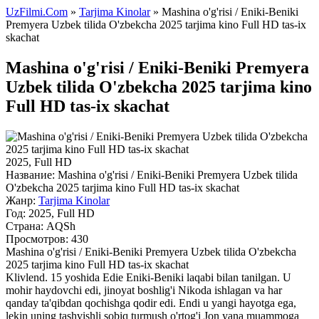
UzFilmi.Com
»
Tarjima Kinolar
» Mashina o'g'risi / Eniki-Beniki
Premyera Uzbek tilida O'zbekcha 2025 tarjima kino Full HD tas-ix
skachat
Mashina o'g'risi / Eniki-Beniki Premyera
Uzbek tilida O'zbekcha 2025 tarjima kino
Full HD tas-ix skachat
2025, Full HD
Название:
Mashina o'g'risi / Eniki-Beniki Premyera Uzbek tilida
O'zbekcha 2025 tarjima kino Full HD tas-ix skachat
Жанр:
Tarjima Kinolar
Год:
2025, Full HD
Страна:
AQSh
Просмотров: 430
Mashina o'g'risi / Eniki-Beniki Premyera Uzbek tilida O'zbekcha
2025 tarjima kino Full HD tas-ix skachat
Klivlend. 15 yoshida Edie Eniki-Beniki laqabi bilan tanilgan. U
mohir haydovchi edi, jinoyat boshlig'i Nikoda ishlagan va har
qanday ta'qibdan qochishga qodir edi. Endi u yangi hayotga ega,
lekin uning tashvishli sobiq turmush o'rtog'i Jon yana muammoga