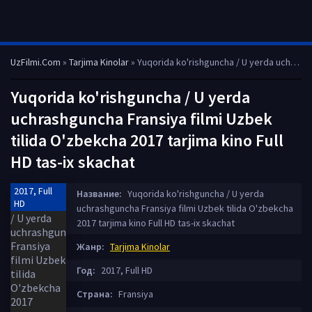
UzFilmi.Com
»
Tarjima Kinolar
» Yuqorida ko'rishguncha / U yerda uchrashguncha Fransiya filmi Uzbek tilida O'zbekcha 2017 tarjima kino Full HD tas-ix skachat
Yuqorida ko'rishguncha / U yerda
uchrashguncha Fransiya filmi Uzbek
tilida O'zbekcha 2017 tarjima kino Full
HD tas-ix skachat
2017, Full
Название:
Yuqorida ko'rishguncha / U yerda
HD
uchrashguncha Fransiya filmi Uzbek tilida O'zbekcha
2017 tarjima kino Full HD tas-ix skachat
Жанр:
Tarjima Kinolar
Год:
2017, Full HD
Страна:
Fransiya