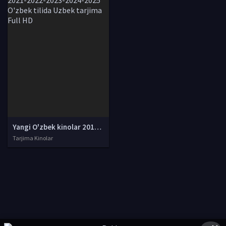
Yangi O'zbek kinolar 2010-2011-2012-2013-2014-2015-2016-2017-2018-2019-2020-2021-2022-2023-2024-2025 O'zbek tilida Uzbek tarjima Full HD
Tarjima Kinolar