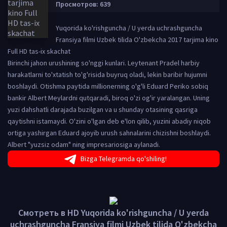
Просмотров: 639
Yuqorida ko'rishguncha / U yerda uchrashguncha
Fransiya filmi Uzbek tilida O'zbekcha 2017 tarjima kino
Full HD tas-ix skachat
Birinchi jahon urushining so'nggi kunlari. Leytenant Pradel harbiy
harakatlarni to'xtatish to'g'risida buyruq oladi, lekin baribir hujumni
boshlaydi. Otishma paytida millionerning o'g'li Eduard Periko sobiq
bankir Albert Meylardni qutqaradi, biroq o'zi og'ir yaralangan. Uning
yuzi dahshatli darajada buzilgan va u shunday otasining qasriga
qaytishni istamaydi. O'zini o'lgan deb e'lon qilib, yuzini abadiy niqob
ortiga yashirgan Eduard ajoyib urush sahnalarini chizishni boshlaydi.
Albert "yuzsiz odam" ning impresariosiga aylanadi.
Bizga Telegramda qo'shiling!
Смотреть в HD Yuqorida ko'rishguncha / U yerda
uchrashguncha Fransiya filmi Uzbek tilida O'zbekcha